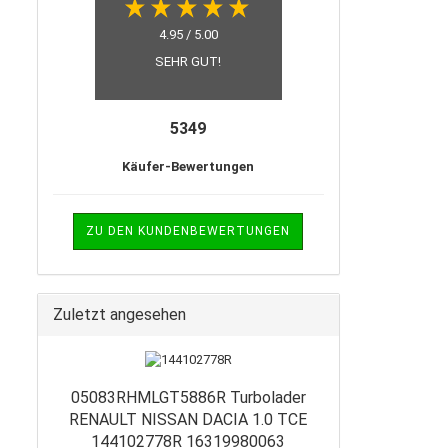
4.95 / 5.00
SEHR GUT!
5349
Käufer-Bewertungen
ZU DEN KUNDENBEWERTUNGEN
Zuletzt angesehen
05083RHMLGT5886R Turbolader
RENAULT NISSAN DACIA 1.0 TCE
144102778R 16319980063