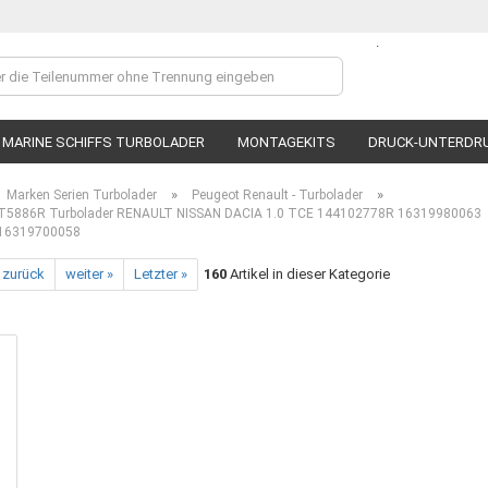
.
Lieferland
MARINE SCHIFFS TURBOLADER
MONTAGEKITS
DRUCK-UNTERDR
»
»
Marken Serien Turbolader
Peugeot Renault - Turbolader
5886R Turbolader RENAULT NISSAN DACIA 1.0 TCE 144102778R 16319980063
16319700058
 zurück
weiter »
Letzter »
160
Artikel in dieser Kategorie
Ko
P