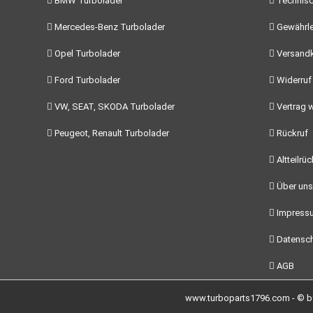
BMW Turbolader
Technisc
Mercedes-Benz Turbolader
Gewährle
Opel Turbolader
Versand
Ford Turbolader
Widerruf
VW, SEAT, SKODA Turbolader
Vertrag w
Peugeot, Renault Turbolader
Rückruf
Altteilrü
Über uns
Impress
Datensch
AGB
www.turboparts1796.com - © by 