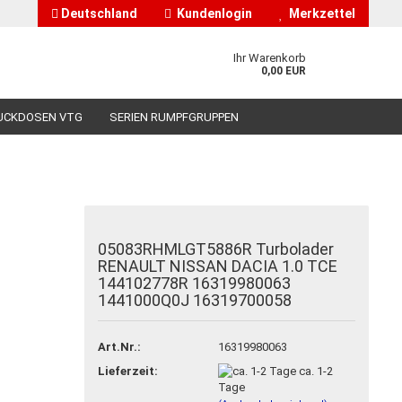
Deutschland
Kundenlogin
Merkzettel
Ihr Warenkorb
0,00 EUR
UCKDOSEN VTG
SERIEN RUMPFGRUPPEN
HÄNDLERINFORMATIONEN
ÜBER UNS
05083RHMLGT5886R Turbolader
nto erstellen
RENAULT NISSAN DACIA 1.0 TCE
144102778R 16319980063
asswort vergessen?
1441000Q0J 16319700058
Art.Nr.:
16319980063
Lieferzeit:
ca. 1-2
Tage