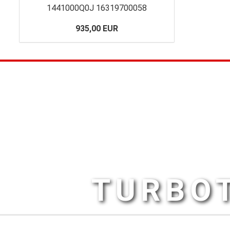
1441000Q0J 16319700058
935,00 EUR
TURBOT