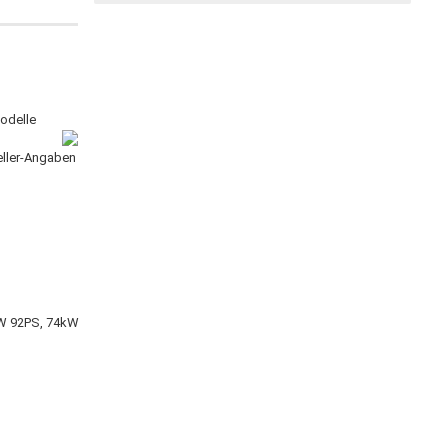
odelle
teller-Angaben
kW 92PS, 74kW