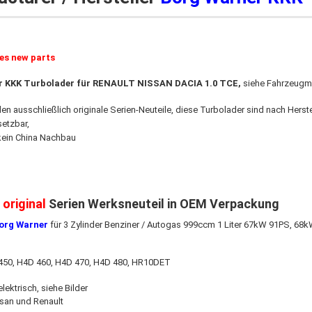
ies new parts
r KKK
Turbolader für RENAULT NISSAN DACIA 1.0 TCE​,
siehe Fahrzeugm
den ausschließlich originale Serien-Neuteile, diese Turbolader sind nach Hers
setzbar,
kein China Nachbau
original
Serien Werksneuteil in OEM Verpackung
org Warner
für 3 Zylinder Benziner / Autogas 999ccm 1 Liter 67kW 91PS, 68
50, H4D 460, H4D 470, H4D 480, HR10DET
lektrisch, siehe Bilder
ssan und Renault