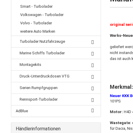
Smart - Turbolader
Volkswagen - Turbolader
Volvo - Turbolader
original ser
weitere Auto Marken
Werks-Neue
Turbolader Nutzfahrzeuge
geliefert wer
nicht instand
Marine Schiffs Turbolader
das ist auch 
Montagekits
Druck-Unterdruckdosen VTG
Merkmal:
Serien Rumpfgruppen
Neuer KKK B
Rennsport-Turbolader
101PS
AdBlue
Motor:
H4D 4
Wastegate:
e
Händlerinformationen
für Dacia, Ni