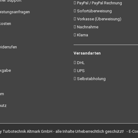
her Support
PayPal / PayPal Rechnung
Sofortüberweisung
istungsanfragen
Vorkasse (Überweisung)
kosten
Nachnahme
Klarna
iderrufen
Versandarten
DHL
ckgabe
UPS
Selbstabholung
um
utz
Turbotechnik Altmark GmbH - alle Inhalte Urheberrechtlich geschützt! -
E-Co