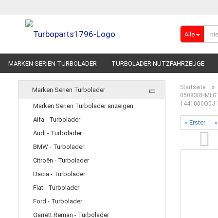
Alle
MARKEN SERIEN TURBOLADER
TURBOLADER NUTZFAHRZEUGE
RENNSPORT-TURBOLADER
ADBLUE
»
Startseite
Marken Serien Turbolader
05083RHMLGT
1441000Q0J 
Marken Serien Turbolader anzeigen
Alfa - Turbolader
« Erster
«
Audi - Turbolader
BMW - Turbolader
Citroën - Turbolader
Dacia - Turbolader
Fiat - Turbolader
Ford - Turbolader
Garrett Reman - Turbolader