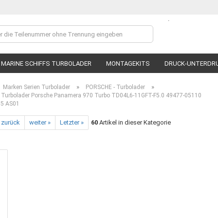
.
Lieferland
MARINE SCHIFFS TURBOLADER
MONTAGEKITS
DRUCK-UNTERDR
»
»
Marken Serien Turbolader
PORSCHE - Turbolader
Turbolader Porsche Panamera 970 Turbo TD04L6-11GFT-F5.0 49477-05110
55 AS01
 zurück
weiter »
Letzter »
60
Artikel in dieser Kategorie
Ko
P