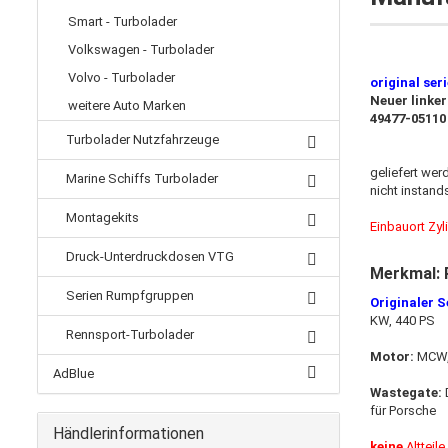
Smart - Turbolader
Volkswagen - Turbolader
Volvo - Turbolader
original seri
Neuer linke
weitere Auto Marken
49477-0511
Turbolader Nutzfahrzeuge
geliefert wer
Marine Schiffs Turbolader
nicht instand
Montagekits
Einbauort Zyl
Druck-Unterdruckdosen VTG
Merkmal: 
Serien Rumpfgruppen
Originaler 
KW, 440 PS
Rennsport-Turbolader
Motor:
MCW,
AdBlue
Wastegate:
D
für Porsche
Händlerinformationen
keine
Altteil