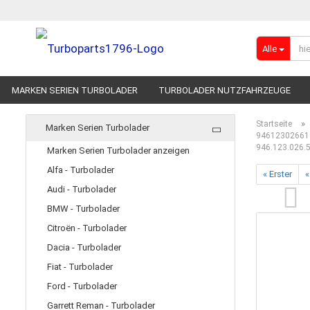
Alle
MARKEN SERIEN TURBOLADER
TURBOLADER NUTZFAHRZEUGE
RENNSPORT-TURBOLADER
ADBLUE
»
Startseite
Marken Serien Turbolader
94612302661 
946.123.026.
Marken Serien Turbolader anzeigen
Alfa - Turbolader
« Erster
«
Audi - Turbolader
BMW - Turbolader
Citroën - Turbolader
Dacia - Turbolader
Fiat - Turbolader
Ford - Turbolader
Garrett Reman - Turbolader