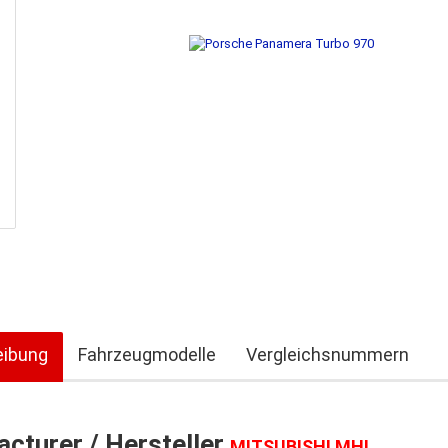
eibung
Fahrzeugmodelle
Vergleichsnummern
cturer / Hersteller
MITSUBISHI MHI