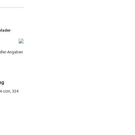
olader
teller-Angaben
ng
04 ccm, 324