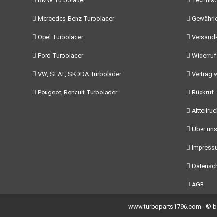
BMW Turbolader
Technisc
Mercedes-Benz Turbolader
Gewährle
Opel Turbolader
Versand
Ford Turbolader
Widerruf
VW, SEAT, SKODA Turbolader
Vertrag w
Peugeot, Renault Turbolader
Rückruf
Altteilrü
Über uns
Impress
Datensch
AGB
www.turboparts1796.com - © by 