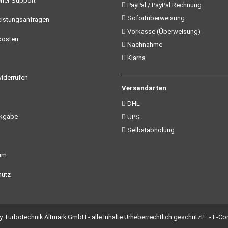
her Support
PayPal / PayPal Rechnung
Sofortüberweisung
istungsanfragen
Vorkasse (Überweisung)
kosten
Nachnahme
Klarna
iderrufen
Versandarten
DHL
ckgabe
UPS
Selbstabholung
um
utz
Turbotechnik Altmark GmbH - alle Inhalte Urheberrechtlich geschützt! -
E-Co