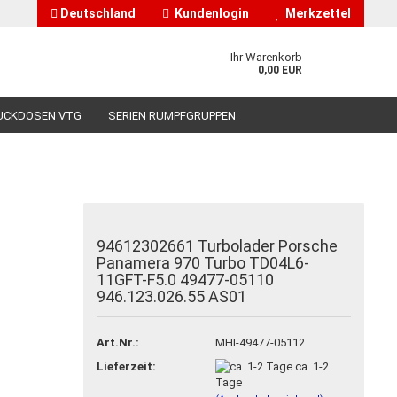
Deutschland
Kundenlogin
Merkzettel
Ihr Warenkorb
0,00 EUR
UCKDOSEN VTG
SERIEN RUMPFGRUPPEN
HÄNDLERINFORMATIONEN
ÜBER UNS
94612302661 Turbolader Porsche
nto erstellen
Panamera 970 Turbo TD04L6-
11GFT-F5.0 49477-05110
asswort vergessen?
946.123.026.55 AS01
Art.Nr.:
MHI-49477-05112
Lieferzeit:
ca. 1-2
Tage