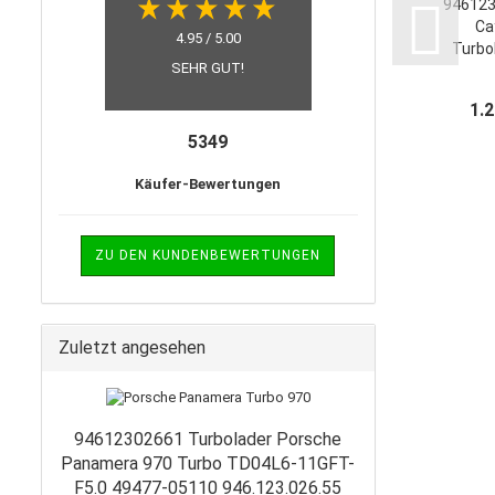
946123
Ca
4.95 / 5.00
Turbo
SEHR GUT!
11GF
05010 
1.
5349
Käufer-Bewertungen
ZU DEN KUNDENBEWERTUNGEN
Zuletzt angesehen
94612302661 Turbolader Porsche
Panamera 970 Turbo TD04L6-11GFT-
F5.0 49477-05110 946.123.026.55