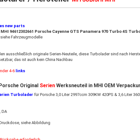
es new parts​
r MHI 94612302661 Porsche Cayenne GTS​ Panamera 970 Turbo 4S Turb
0
siehe Fahrzeugmodelle
den ausschließlich originale Serien-Neuteile, diese Turbolader sind nach Hers
setzbar
,
das ist auch kein China Nachbau
inder 4-6
links
Porsche Original
Serien
Werksneuteil in MHI OEM Verpacku
Serien Turbolader
für Porsche 3,0 Liter 2997ccm 309KW 420PS & 3,6 Liter 36
 DA
ruckdose, siehe Abbildung
e Rückgabe erforderlich