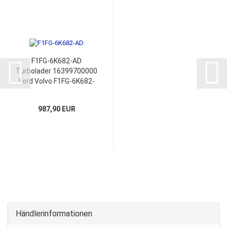
F1FG-6K682-AD
Turbolader 16399700000
Ford Volvo F1FG-6K682-
AA 16399700020
987,90 EUR
Händlerinformationen