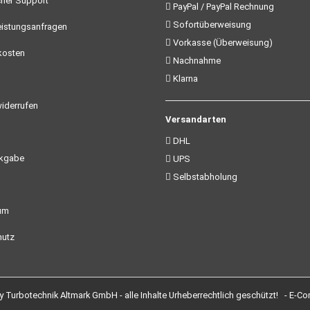
her Support
PayPal / PayPal Rechnung
Sofortüberweisung
istungsanfragen
Vorkasse (Überweisung)
kosten
Nachnahme
Klarna
iderrufen
Versandarten
DHL
ckgabe
UPS
Selbstabholung
um
utz
Turbotechnik Altmark GmbH - alle Inhalte Urheberrechtlich geschützt! -
E-Co