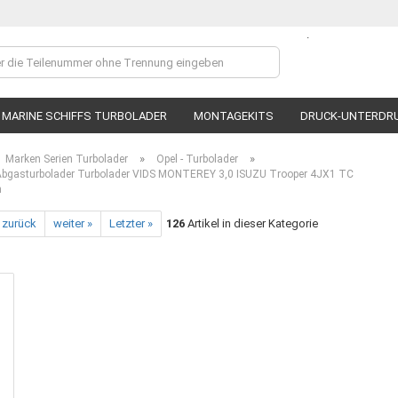
.
Lieferland
MARINE SCHIFFS TURBOLADER
MONTAGEKITS
DRUCK-UNTERDR
»
»
Marken Serien Turbolader
Opel - Turbolader
 Abgasturbolader Turbolader VIDS MONTEREY 3,0 ISUZU Trooper 4JX1 TC
n
 zurück
weiter »
Letzter »
126
Artikel in dieser Kategorie
Ko
P