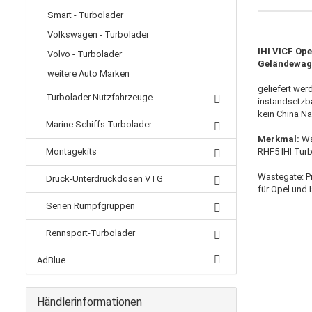
Smart - Turbolader
Volkswagen - Turbolader
IHI VICF Op
Volvo - Turbolader
Geländewag
weitere Auto Marken
geliefert wer
Turbolader Nutzfahrzeuge
instandsetzba
kein China N
Marine Schiffs Turbolader
Merkmal:
Wa
Montagekits
RHF5 IHI Tur
Wastegate: P
Druck-Unterdruckdosen VTG
für Opel und 
Serien Rumpfgruppen
Rennsport-Turbolader
AdBlue
Händlerinformationen