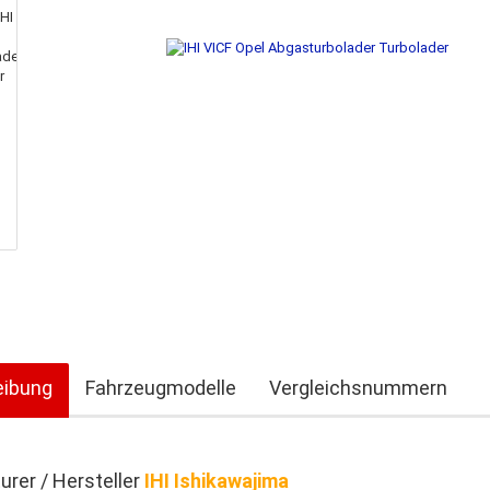
eibung
Fahrzeugmodelle
Vergleichsnummern
rer / Hersteller
IHI Ishikawajima