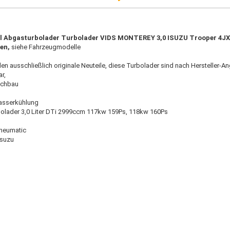
el Abgasturbolader Turbolader VIDS MONTEREY 3,0 ISUZU Trooper 4J
en,
siehe Fahrzeugmodelle
den ausschließlich originale Neuteile, diese Turbolader sind nach Hersteller-A
r,
achbau
sserkühlung
bolader 3,0 Liter DTi 2999ccm 117kw 159Ps, 118kw 160Ps
neumatic
Isuzu