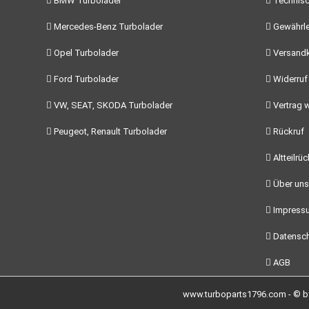
BMW Turbolader
Technisc
Mercedes-Benz Turbolader
Gewährle
Opel Turbolader
Versand
Ford Turbolader
Widerruf
VW, SEAT, SKODA Turbolader
Vertrag w
Peugeot, Renault Turbolader
Rückruf
Altteilrü
Über uns
Impress
Datensch
AGB
www.turboparts1796.com - © by 