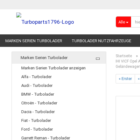
Alle
MARKEN SERIEN TURBOLADER
TURBOLADER NUTZFAHRZEUGE
RENNSPORT-TURBOLADER
ADBLUE
»
Startseite
Marken Serien Turbolader
IHI VICF Opel
Geländewage
Marken Serien Turbolader anzeigen
Alfa - Turbolader
« Erster
«
Audi - Turbolader
BMW - Turbolader
Citroën - Turbolader
Dacia - Turbolader
Fiat - Turbolader
Ford - Turbolader
Garrett Reman - Turbolader