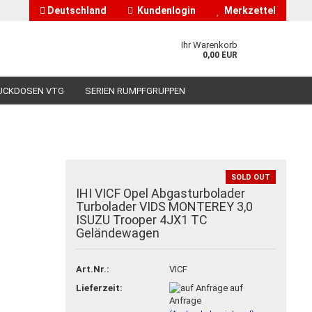
Deutschland
Kundenlogin
Merkzettel
Ihr Warenkorb
0,00 EUR
UCKDOSEN VTG
SERIEN RUMPFGRUPPEN
HÄNDLERINFORMATIONEN
ÜBER UNS
SOLD OUT
IHI VICF Opel Abgasturbolader
nto erstellen
Turbolader VIDS MONTEREY 3,0
ISUZU Trooper 4JX1 TC
asswort vergessen?
Geländewagen
Art.Nr.:
VICF
Lieferzeit:
auf
Anfrage