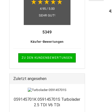
A
Dichtu
4.95 / 5.00
4
Lite
SEHR GUT!
5349
Käufer-Bewertungen
ZU DEN KUNDENBEWERTUNGEN
Zuletzt angesehen
059145701K 059145701S Turbolader
2.5 TDI V6 TDi