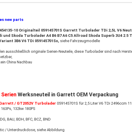
ies new parts
454135-10 Originalteil
059145701S
Garrett Turbolader TDi 2,5L V6 Neute
i und Skoda Turbolader A4 B6 B7 A6 C5 Allroad Skoda Superb 3U4 2.5 T
Variant 3B6 V6 TDi 059145701Sx
,
siehe Fahrzeugmodelle
den ausschließlich originale Serien-Neuteile, diese Turbolader sind nach Hers
setzbar
,
​kein China Nachbau
:
Serien
Werksneuteil in Garrett OEM Verpackung
 Garrett / GT2052V Turbolader
059145701S für
2,5 Liter V6 TDi 2496ccm
11
w
163Ps, 132kw 180PS
DG, BAU, BDH, BFC, BCZ, BND
ic / Unterdruckdose, siehe Abbildung