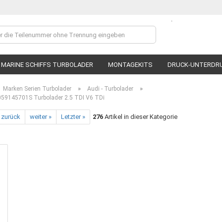
.
Lieferland
MARINE SCHIFFS TURBOLADER
MONTAGEKITS
DRUCK-UNTERDR
»
»
Marken Serien Turbolader
Audi - Turbolader
59145701S Turbolader 2.5 TDI V6 TDi
 zurück
weiter »
Letzter »
276
Artikel in dieser Kategorie
Ko
P