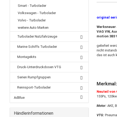
Smart - Turbolader
Volkswagen - Turbolader
original ser
Volvo - Turbolader
Werksneuer 
weitere Auto Marken
VAG VW, Aud
motion 3B3 
Turbolader Nutzfahrzeuge
geliefert wer
Marine Schiffs Turbolader
nicht instand
das ist auch 
Montagekits
Druck-Unterdruckdosen VTG
Serien Rumpfgruppen
Merkmal
Rennsport-Turbolader
Neuteil von
155Ps,
120k
AdBlue
Motor:
AKE, B
Händlerinformationen
VTG:
Pneumat