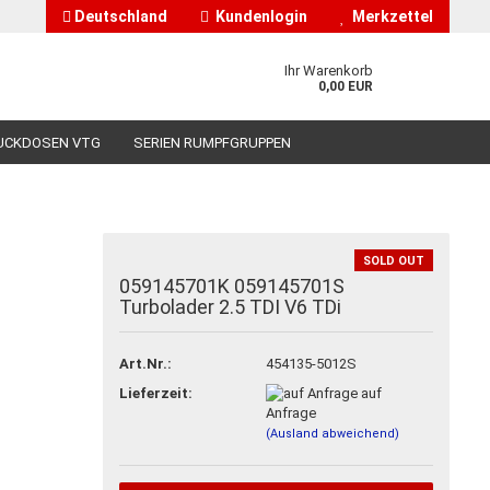
Deutschland
Kundenlogin
Merkzettel
Ihr Warenkorb
0,00 EUR
UCKDOSEN VTG
SERIEN RUMPFGRUPPEN
HÄNDLERINFORMATIONEN
ÜBER UNS
SOLD OUT
059145701K 059145701S
Turbolader 2.5 TDI V6 TDi
nto erstellen
asswort vergessen?
Art.Nr.:
454135-5012S
Lieferzeit:
auf
Anfrage
(Ausland abweichend)