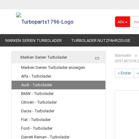
Alle
MARKEN SERIEN TURBOLADER
TURBOLADER NUTZFAHRZEUGE
RENNSPORT-TURBOLADER
ADBLUE
»
Startseite
Marken Serien Turbolader
059145701K 0
Marken Serien Turbolader anzeigen
« Erster
«
Alfa - Turbolader
Audi - Turbolader
BMW - Turbolader
Citroën - Turbolader
Dacia - Turbolader
Fiat - Turbolader
Ford - Turbolader
Garrett Reman - Turbolader