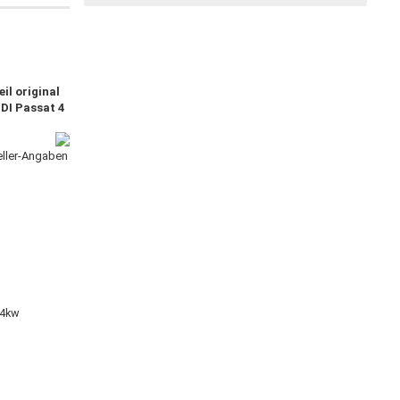
il original
DI Passat 4
teller-Angaben
4kw