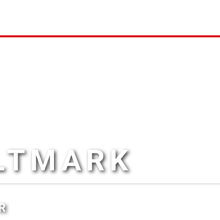
ALTMARK
R