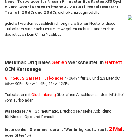
Neuer Turbolader für Nissan Primastar Bus Kasten X83 Opel
Vivaro Combi Kasten Pritsche J7 2.0 CDTi Renault Master III
Trafic II 2,0 dCi und 2,3 dCi
, siehe Fahrzeugmodelle
geliefert werden ausschließlich originale Serien-Neuteile, diese
Turbolader sind nach Hersteller-Angaben nicht instandsetzbar,
das ist auch ​kein China Nachbau
Merkmal: Originales
Serien
Werksneuteil in
Garrett
OEM Kartonage
GT1546JS Garrett Turbolader
4406494 für 2,0 und 2,3 Liter dCi
66kw 90Ps, 84kw 114Ps, 92kw 125Ps
Turbolader mit
Ölschmierung
über einen Anschluss an dem Mittelteil
vom Turbolader
Wastegate / VTG:
Pneumatic, Druckdose / siehe Abbildung
für Nissan, Opel und Renault
2 Mal
bitte denken Sie immer daran, "Wer billig kauft, kauft
,
oder öfter" :-(