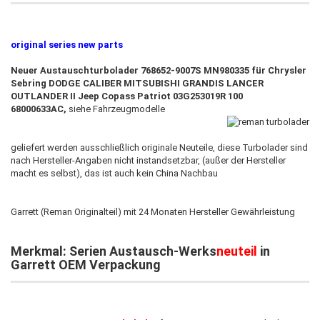
original series new parts
Neuer Austauschturbolader 768652-9007S MN980335 für Chrysler
Sebring
DODGE CALIBER MITSUBISHI GRANDIS LANCER
OUTLANDER II Jeep Copass Patriot 03G253019R 100
68000633AC
,
siehe Fahrzeugmodelle
geliefert werden ausschließlich originale Neuteile, diese Turbolader sind
nach Hersteller-Angaben nicht instandsetzbar,
(außer der Hersteller
macht es selbst),
das ist auch kein China Nachbau
Garrett (Reman Originalteil) mit 24 Monaten Hersteller Gewährleistung
Merkmal: Serien Austausch-Werks
neuteil
in
Garrett OEM Verpackung