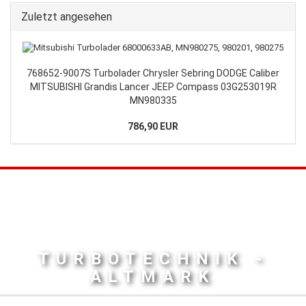
Zuletzt angesehen
768652-9007S Turbolader Chrysler Sebring DODGE Caliber
MITSUBISHI Grandis Lancer JEEP Compass 03G253019R
MN980335
786,90 EUR
TURBOTECHNIK -
ALTMARK