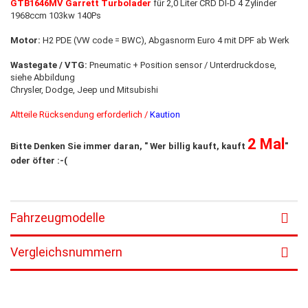
GTB1646MV Garrett Turbolader
für 2,0 Liter CRD DI-D 4 Zylinder
1968ccm 103kw 140Ps
Motor:
H2 PDE (VW code = BWC), Abgasnorm Euro 4 mit DPF ab Werk
Wastegate / VTG:
Pneumatic + Position sensor / Unterdruckdose,
siehe Abbildung
Chrysler, Dodge, Jeep und Mitsubishi
Altteile Rücksendung erforderlich /
Kaution
2 Mal
Bitte Denken Sie immer daran, " Wer billig kauft, kauft
"
oder öfter :-(
Fahrzeugmodelle
Vergleichsnummern