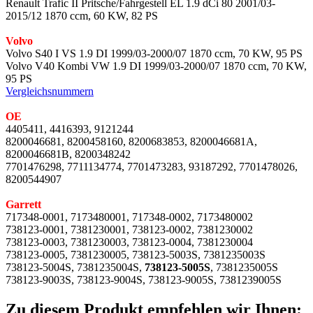
Renault Trafic II Pritsche/Fahrgestell EL 1.9 dCi 80 2001/03-
2015/12 1870 ccm, 60 KW, 82 PS
Volvo
Volvo S40 I VS 1.9 DI 1999/03-2000/07 1870 ccm, 70 KW, 95 PS
Volvo V40 Kombi VW 1.9 DI 1999/03-2000/07 1870 ccm, 70 KW,
95 PS
Vergleichsnummern
OE
4405411, 4416393, 9121244
8200046681, 8200458160, 8200683853, 8200046681A,
8200046681B, 8200348242
7701476298, 7711134774, 7701473283, 93187292, 7701478026,
8200544907
Garrett
717348-0001, 7173480001, 717348-0002, 7173480002
738123-0001, 7381230001, 738123-0002, 7381230002
738123-0003, 7381230003, 738123-0004, 7381230004
738123-0005, 7381230005, 738123-5003S, 7381235003S
738123-5004S, 7381235004S,
738123-5005S
, 7381235005S
738123-9003S, 738123-9004S, 738123-9005S, 7381239005S
Zu diesem Produkt empfehlen wir Ihnen: