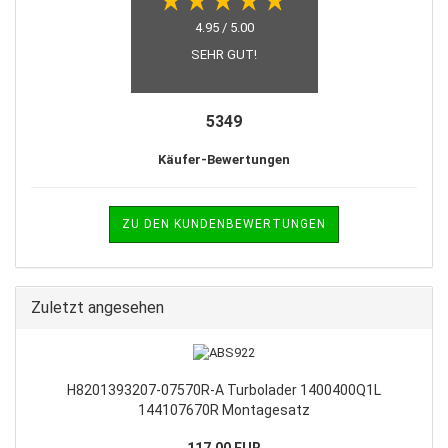
4.95 / 5.00
SEHR GUT!
5349
Käufer-Bewertungen
ZU DEN KUNDENBEWERTUNGEN
Zuletzt angesehen
H8201393207-07570R-A Turbolader 1400400Q1L
144107670R Montagesatz
117,00 EUR