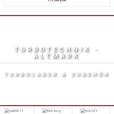
TURBOTECHNIK -
ALTMARK
TURBOLADER & ZUBEHÖR