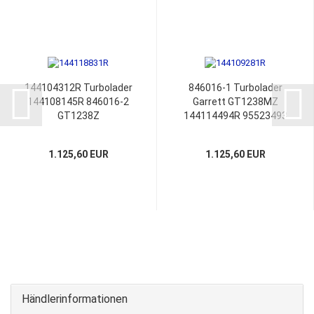
144104312R Turbolader
846016-1 Turbolader
144108145R 846016-2
Garrett GT1238MZ
GT1238Z
144114494R 95523493
144109281R
144103590RD
1.125,60 EUR
1.125,60 EUR
Händlerinformationen