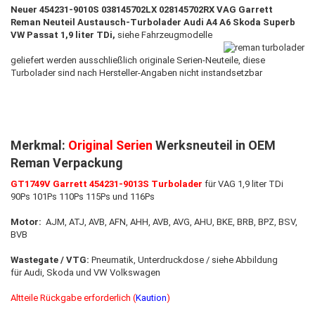
Neuer 454231-9010S 038145702LX 028145702RX VAG Garrett
Reman Neuteil Austausch-Turbolader Audi A4 A6 Skoda Superb
VW Passat 1,9 liter TDi,
siehe Fahrzeugmodelle
geliefert werden ausschließlich originale Serien-Neuteile, diese
Turbolader sind nach Hersteller-Angaben nicht instandsetzbar
Merkmal:
Original Serien
Werksneuteil in OEM
Reman Verpackung
GT1749V Garrett
454231-9013S
Turbolader
für VAG 1,9 liter TDi
90Ps 101Ps 110Ps 115Ps und 116Ps
Motor:
AJM, ATJ, AVB, AFN, AHH, AVB, AVG, AHU, BKE, BRB, BPZ, BSV,
BVB
Wastegate / VTG:
Pneumatik, Unterdruckdose / siehe Abbildung
für Audi, Skoda und VW Volkswagen
Altteile Rückgabe erforderlich (
Kaution
)