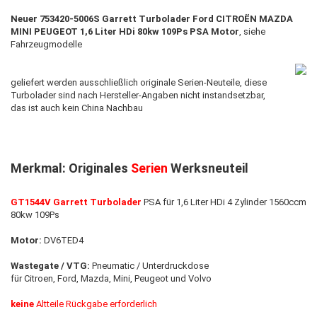
Neuer 753420-5006S Garrett Turbolader Ford CITROËN MAZDA
MINI PEUGEOT 1,6 Liter HDi 80kw 109Ps PSA Motor
, siehe
Fahrzeugmodelle
geliefert werden ausschließlich originale Serien-Neuteile, diese
Turbolader sind nach Hersteller-Angaben nicht instandsetzbar,
das ist auch ​kein China Nachbau
Merkmal: Originales
Serien
Werksneuteil
GT1544V Garrett Turbolader
PSA für 1,6 Liter HDi 4 Zylinder 1560ccm
80kw 109Ps
Motor:
DV6TED4
Wastegate / VTG:
Pneumatic / Unterdruckdose
für Citroen, Ford, Mazda, Mini, Peugeot und Volvo
keine
Altteile Rückgabe erforderlich