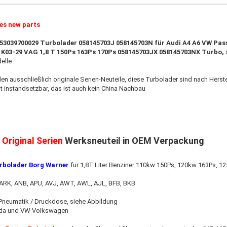
ies new parts
53039700029 Turbolader 058145703J 058145703N
für Audi A4 A6 VW Pas
 K03-29 VAG 1,8 T 150Ps 163Ps 170Ps 058145703JX 058145703NX Turbo,
elle
den ausschließlich originale Serien-Neuteile, diese Turbolader sind nach Herste
 instandsetzbar, das ist auch kein China Nachbau
:
Original Serien
Werksneuteil in OEM Verpackung
rbolader Borg Warner
für 1,8T Liter Benziner 110kw 150Ps, 120kw 163Ps, 1
ARK, ANB, APU, AVJ, AWT, AWL, AJL, BFB, BKB
Pneumatik / Druckdose, siehe Abbildung
oda und VW Volkswagen