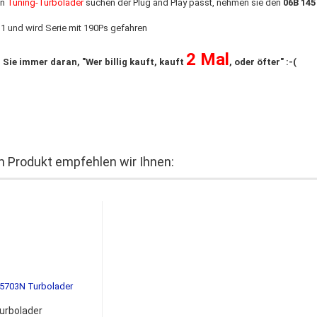
en
Tuning-Turbolader
suchen der Plug and Play passt, nehmen sie den
06B 145
1 und wird Serie mit 190Ps gefahren
2 Mal
 Sie immer daran, "Wer billig kauft, kauft
, oder öfter" :-(
 Produkt empfehlen wir Ihnen:
urbolader