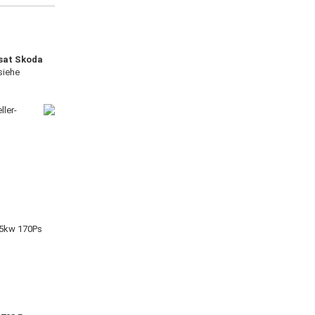
sat Skoda
siehe
ller-
25kw 170Ps