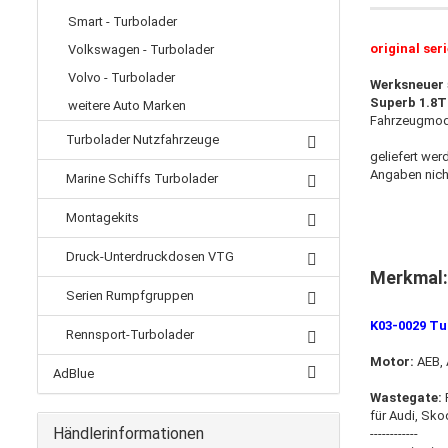
Smart - Turbolader
original ser
Volkswagen - Turbolader
Volvo - Turbolader
Werksneuer 
Superb 1.8T
weitere Auto Marken
Fahrzeugmod
Turbolader Nutzfahrzeuge
geliefert wer
Angaben nicht
Marine Schiffs Turbolader
Montagekits
Druck-Unterdruckdosen VTG
Merkmal
Serien Rumpfgruppen
K03-0029 Tu
Rennsport-Turbolader
Motor:
AEB, 
AdBlue
Wastegate:
für Audi, Sk
Händlerinformationen
------------