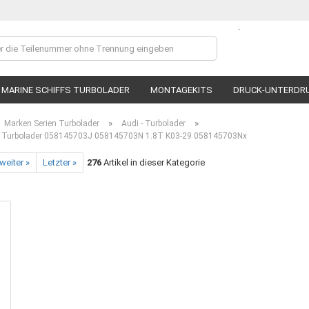
.
Lieferland
MARINE SCHIFFS TURBOLADER
MONTAGEKITS
DRUCK-UNTERDR
»
»
Marken Serien Turbolader
Audi - Turbolader
Turbolader 058145703J 058145703N 1.8T K03-29 058145703Nx
weiter »
Letzter »
276
Artikel in dieser Kategorie
Ko
P