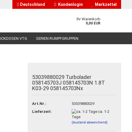
Deutschland
Kundenlogin
Merkzettel
Ihr Warenkorb
0,00 EUR
UCKDOSEN VTG
SERIEN RUMPFGRUPPEN
HÄNDLERINFORMATIONEN
ÜBER UNS
53039880029 Turbolader
058145703J 058145703N 1.8T
nto erstellen
K03-29 058145703Nx
asswort vergessen?
Art.Nr.:
53039880029
Lieferzeit:
ca. 1-2
Tage
(Ausland abweichend)