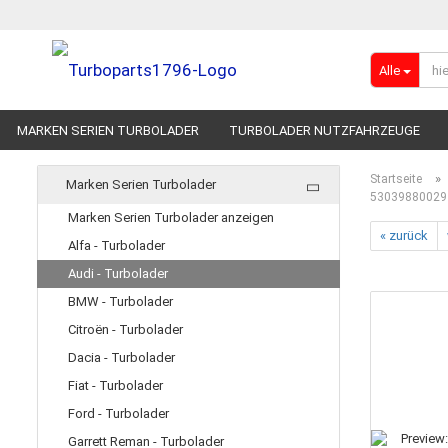
Alle
MARKEN SERIEN TURBOLADER
TURBOLADER NUTZFAHRZEUGE
RENNSPORT-TURBOLADER
ADBLUE
»
Startseite
Marken Serien Turbolader
53039880029 
Marken Serien Turbolader anzeigen
« zurück
Alfa - Turbolader
Audi - Turbolader
BMW - Turbolader
Citroën - Turbolader
Dacia - Turbolader
Fiat - Turbolader
Ford - Turbolader
Garrett Reman - Turbolader