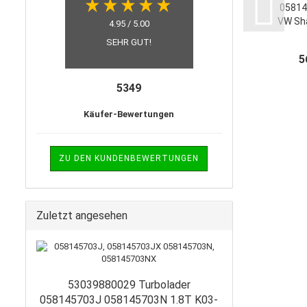
05814
VW Sha
4.95 / 5.00
Anbau
SEHR GUT!
Dic
5
Di
0
5349
Käufer-Bewertungen
ZU DEN KUNDENBEWERTUNGEN
Zuletzt angesehen
53039880029 Turbolader
058145703J 058145703N 1.8T K03-