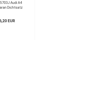
5703J Audi A4
ran Dichtsatz
satz 1,8T K03
htungssatz
6,20 EUR
chtungskit
58145703