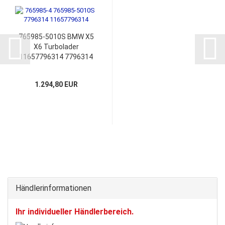
765985-5010S BMW X5
X6 Turbolader
11657796314 7796314
E70 E71 E72 3.0d 30dX
Garrett GTB2260V
1.294,80 EUR
Händlerinformationen
Ihr individueller Händlerbereich.