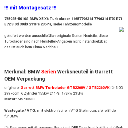
!!! mit Montagesatz !!!
765985-5010S BMW X5 X6 Turbolader 11657796314 7796314 E70 E71
E72 3.0d 30dX 211Ps 235Ps,
siehe Fahrzeugmodelle
geliefert werden ausschließlich originale Serien-Neuteile, diese
Turbolader sind nach Hersteller-Angaben nicht instandsetzbar
,
das ist auch ​kein China Nachbau
Merkmal: BMW
Serien
Werksneuteil in Garrett
OEM Verpackung
originaler
Garrett BMW Turbolader
GTB2260V / GTB2260VK
für 3,0D
2997ccm 6 Zylinder 155kw 211Ps, 173kw 235Ps
Motor:
M57306D3
Wastegate / VTG:
mit
elektronischem VTG Stellmotor, siehe Bilder
für BMW
für Fahrzeuge mit Abgasnorm Euro 4 mit DPF Dieselpartikelfilter ab Werk