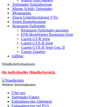
weitere Auto Marken
Turbolader Nutzfahrzeuge
Marine Schiffs Turbolader
Montagekits
Druck-Unterdruckdosen VTG
Serien Rumpfgruppen
Rennsport-Turbolader
Rennsport-Turbolader anzeigen
EFR-BorgWarner Rennsport Serie
Garrett GT-R Serie
Garrett GTX-R Serie
Garrett GTX-R Serie Gen. II
Garrett Zubehör
AdBlue
Händlerinformationen
Ihr individueller Händlerbereich.
Weitere Informationen
Über uns
Turbolader-Fakten
Einbauhinweise Allgemein
Einbauhinweise bei PSA