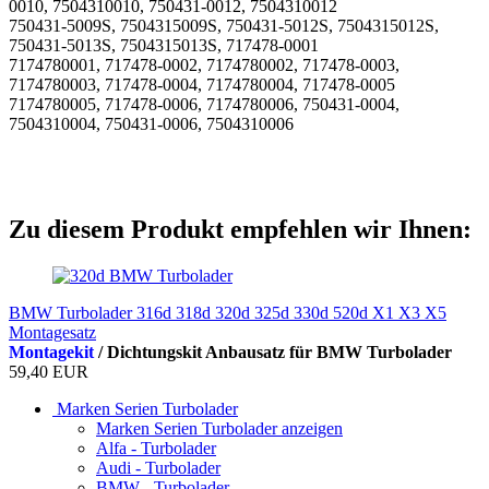
0010, 7504310010, 750431-0012, 7504310012
750431-5009S, 7504315009S, 750431-5012S, 7504315012S,
750431-5013S, 7504315013S, 717478-0001
7174780001, 717478-0002, 7174780002, 717478-0003,
7174780003, 717478-0004, 7174780004, 717478-0005
7174780005, 717478-0006, 7174780006, 750431-0004,
7504310004, 750431-0006, 7504310006
Zu diesem Produkt empfehlen wir Ihnen:
BMW Turbolader 316d 318d 320d 325d 330d 520d X1 X3 X5
Montagesatz
Montagekit
/ Dichtungskit Anbausatz für BMW Turbolader
59,40 EUR
Marken Serien Turbolader
Marken Serien Turbolader anzeigen
Alfa - Turbolader
Audi - Turbolader
BMW - Turbolader