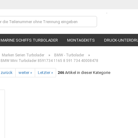
.
Lieferland
MARINE SCHIFFS TURBOLADER
MONTAGEKITS
DRUCK-UNTERDR
»
»
Marken Serien Turbolader
BMW - Turbolader
BMW Mini Turbolader 8591734 1165 8 591 734 40008478
 zurück
weiter »
Letzter »
246
Artikel in dieser Kategorie
Ko
P