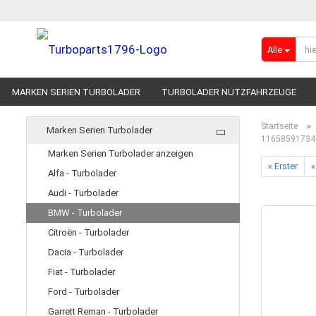
Alle
MARKEN SERIEN TURBOLADER
TURBOLADER NUTZFAHRZEUGE
RENNSPORT-TURBOLADER
ADBLUE
»
Startseite
Marken Serien Turbolader
11658591734 
Marken Serien Turbolader anzeigen
« Erster
«
Alfa - Turbolader
Audi - Turbolader
BMW - Turbolader
Citroën - Turbolader
Dacia - Turbolader
Fiat - Turbolader
Ford - Turbolader
Garrett Reman - Turbolader