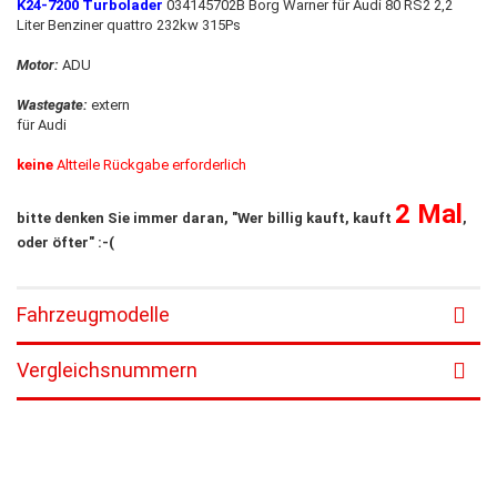
K24-7200 Turbolader
034145702B Borg Warner für Audi 80 RS2 2,2
Liter Benziner quattro 232kw 315Ps
Motor:
ADU
Wastegate:
extern
für Audi
keine
Altteile Rückgabe erforderlich
2 Mal
bitte denken Sie immer daran, "Wer billig kauft, kauft
,
oder öfter" :-(
Fahrzeugmodelle
Vergleichsnummern