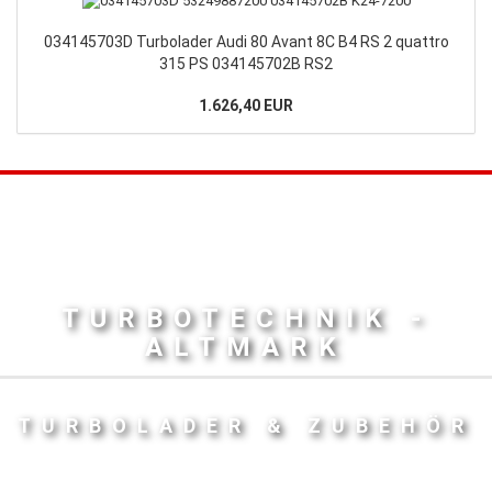
034145703D Turbolader Audi 80 Avant 8C B4 RS 2 quattro
315 PS 034145702B RS2
1.626,40 EUR
TURBOTECHNIK -
ALTMARK
TURBOLADER & ZUBEHÖR