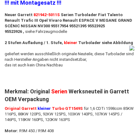
!!! mit Montagesatz !!!
Neuer Garrett
821942-5011S
Serien Turbolader Fiat Talento
Renault Trafic III Opel Vivaro Renault ESPACE V MEGANE GRAND
SCÉNIC NISSAN NV300 95517954 95521395 95523925
95523926 ,
siehe Fahrzeugmodelle
2 Stufen Aufladung / 1. Stufe,
kleiner
Turbolader siehe Abbildung
geliefert werden ausschließlich originale Neuteile, diese Turbolader sind
nach Hersteller-Angaben nicht instandsetzbar
,
das ist auch ​kein China Nachbau
Merkmal: Original
Serien
Werksneuteil in Garrett
OEM Verpackung
Original Garrett
kleiner
Turbo GT1549S
für 1,6 CDTi 1598ccm 85KW
116PS, 88KW 120PS, 92KW 125PS, 103KW 140PS, 107KW 145PS /
146PS, 118KW 160PS, 120KW 163PS
Motor:
R9M 450 / R9M 408