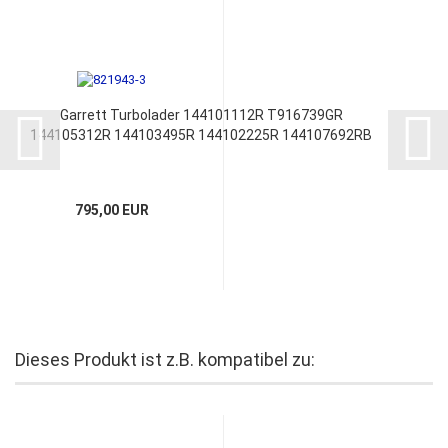
Garrett Turbolader 144101112R T916739GR
144105312R 144103495R 144102225R 144107692RB
795,00 EUR
Dieses Produkt ist z.B. kompatibel zu: