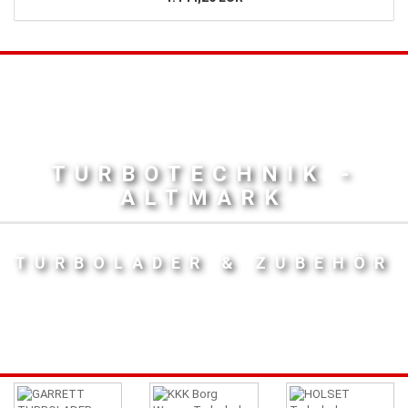
TURBOTECHNIK -
ALTMARK
TURBOLADER & ZUBEHÖR