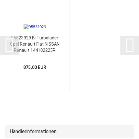
95523929 Bi Turbolader
Opel Renault Fiat NISSAN
Renault 144102225R
144105312R
144119411R
875,00 EUR
Händlerinformationen