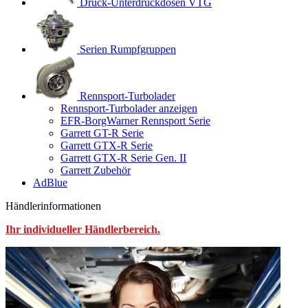
Druck-Unterdruckdosen VTG
Serien Rumpfgruppen
Rennsport-Turbolader
Rennsport-Turbolader anzeigen
EFR-BorgWarner Rennsport Serie
Garrett GT-R Serie
Garrett GTX-R Serie
Garrett GTX-R Serie Gen. II
Garrett Zubehör
AdBlue
Händlerinformationen
Ihr individueller Händlerbereich.