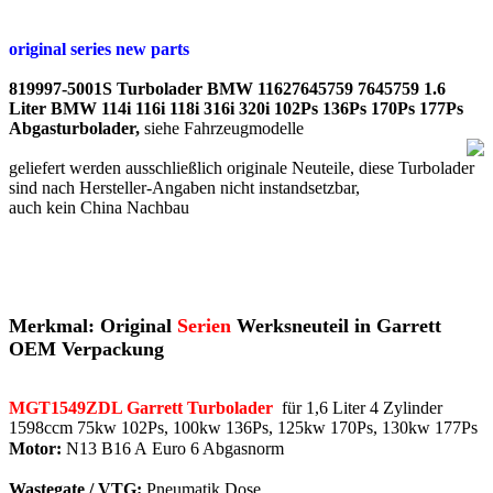
original series new parts
819997-5001S Turbolader BMW 11627645759 7645759 1.6
Liter BMW 114i 116i 118i 316i 320i 102Ps 136Ps 170Ps 177Ps
Abgasturbolader,
siehe Fahrzeugmodelle
geliefert werden ausschließlich originale Neuteile, diese Turbolader
sind nach Hersteller-Angaben nicht instandsetzbar,
auch kein China Nachbau
Merkmal: Original
Serien
Werksneuteil in Garrett
OEM Verpackung
MGT1549ZDL Garrett Turbolader
für 1,6 Liter 4 Zylinder
1598ccm 75kw 102Ps, 100kw 136Ps, 125kw 170Ps, 130kw 177Ps
Motor
:
N13
B16 A
Euro 6 Abgasnorm
Wastegate / VTG:
Pneumatik Dose