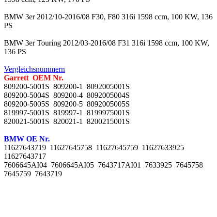
BMW 3er 2012/10-2016/08 F30, F80 316i 1598 ccm, 100 KW, 136
PS
BMW 3er Touring 2012/03-2016/08 F31 316i 1598 ccm, 100 KW,
136 PS
Vergleichsnummern
Garrett OEM Nr.
809200-5001S 809200-1 8092005001S
809200-5004S 809200-4 8092005004S
809200-5005S 809200-5 8092005005S
819997-5001S 819997-1 8199975001S
820021-5001S 820021-1 8200215001S
BMW OE Nr.
11627643719 11627645758 11627645759 11627633925
11627643717
7606645AI04
7606645AI05 7643717AI01 7633925 7645758
7645759
7643719