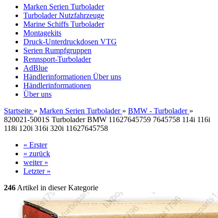
Marken Serien Turbolader
Turbolader Nutzfahrzeuge
Marine Schiffs Turbolader
Montagekits
Druck-Unterdruckdosen VTG
Serien Rumpfgruppen
Rennsport-Turbolader
AdBlue
Händlerinformationen
Über uns
Händlerinformationen
Über uns
Startseite
»
Marken Serien Turbolader
»
BMW - Turbolader
»
820021-5001S Turbolader BMW 11627645759 7645758 114i 116i
118i 120i 316i 320i 11627645758
« Erster
« zurück
weiter »
Letzter »
246
Artikel in dieser Kategorie