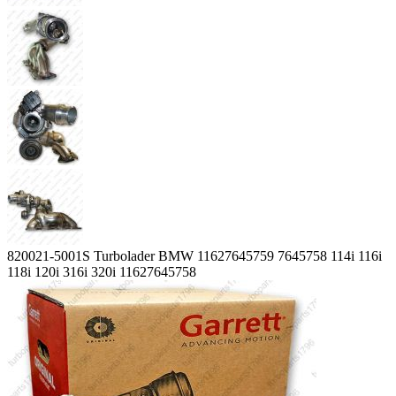
820021-5001S Turbolader BMW 11627645759 7645758 114i 116i
118i 120i 316i 320i 11627645758