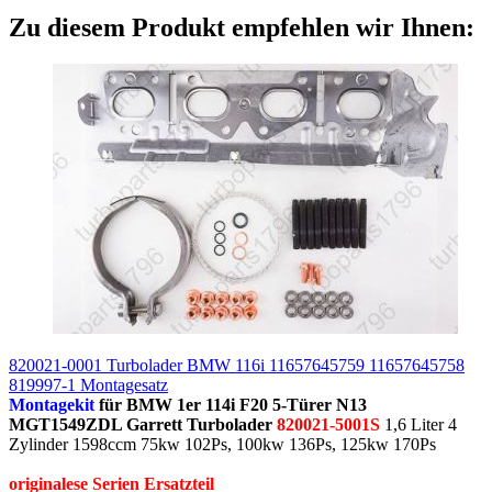
Zu diesem Produkt empfehlen wir Ihnen:
820021-0001 Turbolader BMW 116i 11657645759 11657645758
819997-1 Montagesatz
Montagekit
für BMW 1er 114i F20 5-Türer N13
MGT1549ZDL Garrett Turbolader
820021-5001S
1,6 Liter 4
Zylinder 1598ccm 75kw 102Ps, 100kw 136Ps, 125kw 170Ps
originalese Serien Ersatzteil