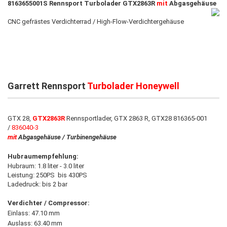
8163655001S Rennsport Turbolader GTX2863R
mit
Abgasgehäuse
CNC gefrästes Verdichterrad / High-Flow-Verdichtergehäuse
Garrett Rennsport
Turbolader Honeywell
GTX 28,
GTX2863R
Rennsportlader, GTX 2863 R, GTX28 816365-001
/
836040-3
mit
Abgasgehäuse / Turbinengehäuse
Hubraumempfehlung:
Hubraum: 1.8 liter - 3.0 liter
Leistung: 250PS bis 430PS
Ladedruck: bis 2 bar
Verdichter / Compressor:
Einlass: 47.10 mm
Auslass: 63.40 mm