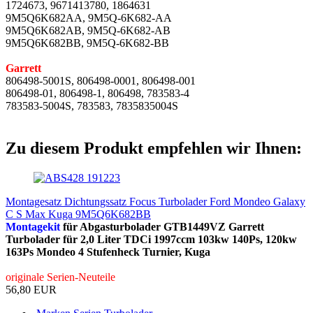
1724673, 9671413780, 1864631
9M5Q6K682AA, 9M5Q-6K682-AA
9M5Q6K682AB, 9M5Q-6K682-AB
9M5Q6K682BB, 9M5Q-6K682-BB
Garrett
806498-5001S, 806498-0001, 806498-001
806498-01, 806498-1, 806498, 783583-4
783583-5004S, 783583, 7835835004S
Zu diesem Produkt empfehlen wir Ihnen:
Montagesatz Dichtungssatz Focus Turbolader Ford Mondeo Galaxy
C S Max Kuga 9M5Q6K682BB
Montagekit
für Abgasturbolader GTB1449VZ Garrett
Turbolader für 2,0 Liter TDCi 1997ccm 103kw 140Ps, 120kw
163Ps Mondeo 4 Stufenheck Turnier, Kuga
originale Serien-Neuteile
56,80 EUR