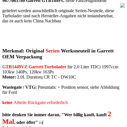
9677063780 Garrett GTB1449V,
siehe Fahrzeugmodelle
geliefert werden ausschließlich originale Serien-Neuteile, diese
Turbolader sind nach Hersteller-Angaben nicht instandsetzbar,
das ist auch kein China Nachbau
Merkmal: Original
Serien
Werksneuteil in Garrett
OEM Verpackung
GTB1449VZ Garrett Turbolader
für 2,0 Liter TDCi 1997ccm
103kw 140Ps, 120kw 163Ps
Motor:
2.0L Duratorq CR TC - DW10C
Wastegate / VTG:
Pneumatic + Position sensor, siehe Abbildung
für Ford
keine
Altteile Rückgabe erforderlich
2
bitte denken Sie immer daran, "Wer billig kauft, kauft
Mal
, oder öfter" :-(