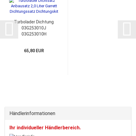
Turbolader Dichtung
03G253010J
03G253010H
03G253019A Dichtsatz
Anbausatz
65,80 EUR
Dichtungssatz
Dichtungskit
Händlerinformationen
Ihr individueller Händlerbereich.