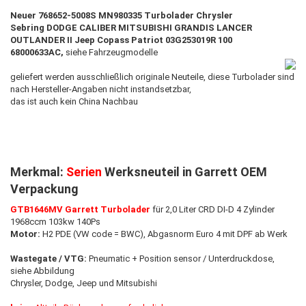
Neuer 768652-5008S MN980335 Turbolader Chrysler
Sebring
DODGE CALIBER MITSUBISHI GRANDIS LANCER
OUTLANDER II Jeep Copass Patriot 03G253019R 100
68000633AC
,
siehe Fahrzeugmodelle
geliefert werden ausschließlich originale Neuteile, diese Turbolader sind
nach Hersteller-Angaben nicht instandsetzbar,
das ist auch kein China Nachbau
Merkmal:
Serien
Werksneuteil in Garrett OEM
Verpackung
GTB1646MV Garrett Turbolader
für 2,0 Liter CRD DI-D 4 Zylinder
1968ccm 103kw 140Ps
Motor:
H2 PDE (VW code = BWC), Abgasnorm Euro 4 mit DPF ab Werk
Wastegate / VTG:
Pneumatic + Position sensor / Unterdruckdose,
siehe Abbildung
Chrysler, Dodge, Jeep und Mitsubishi