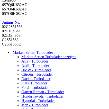
1548960
6S7Q6K682AD
6S7Q6K682AF
6S7Q6K682AG
Jaguar Nr.
02C2S51563
02JDE4644
02JDE4959
C2S51563
C2S51563E
Marken Serien Turbolader
Marken Serien Turbolader anzeigen
Alfa - Turbolader
Audi - Turbolader
BMW - Turbolader
Citroën - Turbolader
Dacia - Turbolader
Fiat - Turbolader
Ford - Turbolader
Garrett Reman - Turbolader
Honda Toyota - Turbolader
Hyundai - Turbolader
Jeep - Turbolader