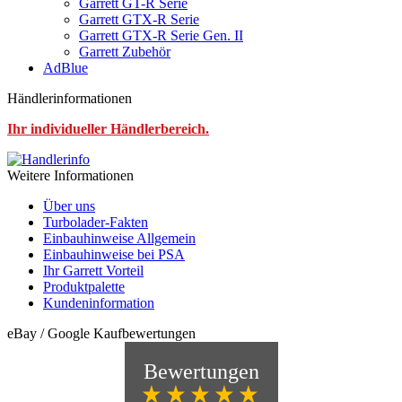
Garrett GT-R Serie
Garrett GTX-R Serie
Garrett GTX-R Serie Gen. II
Garrett Zubehör
AdBlue
Händlerinformationen
Ihr individueller Händlerbereich.
Weitere Informationen
Über uns
Turbolader-Fakten
Einbauhinweise Allgemein
Einbauhinweise bei PSA
Ihr Garrett Vorteil
Produktpalette
Kundeninformation
eBay / Google Kaufbewertungen
Bewertungen