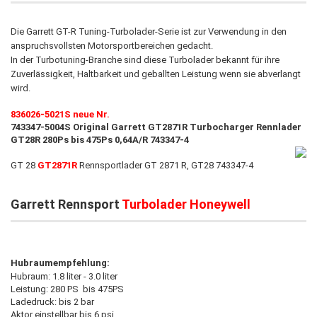
Die Garrett GT-R Tuning-Turbolader-Serie ist zur Verwendung in den
anspruchsvollsten Motorsportbereichen gedacht.
In der Turbotuning-Branche sind diese Turbolader bekannt für ihre
Zuverlässigkeit, Haltbarkeit und geballten Leistung wenn sie abverlangt
wird.
836026-5021S neue Nr.
743347-5004S Original Garrett GT2871R Turbocharger Rennlader
GT28R 280Ps bis 475Ps 0,64A/R 743347-4
GT 28
GT2871R
Rennsportlader GT 2871 R, GT28 743347-4
Garrett Rennsport
Turbolader Honeywell
Hubraumempfehlung:
Hubraum: 1.8 liter - 3.0 liter
Leistung: 280 PS bis 475PS
Ladedruck: bis 2 bar
Aktor einstellbar bis 6 psi