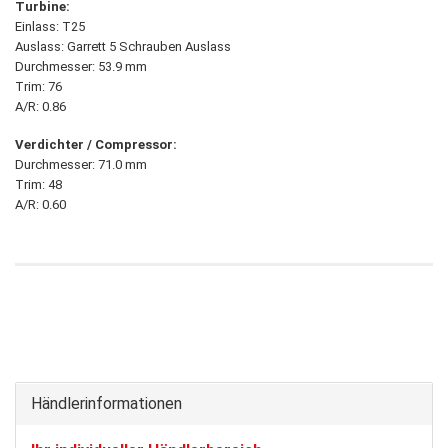
Turbine:
Einlass: T25
Auslass: Garrett 5 Schrauben Auslass
Durchmesser: 53.9 mm
Trim: 76
A/R: 0.86
Verdichter / Compressor:
Durchmesser: 71.0 mm
Trim: 48
A/R: 0.60
Händlerinformationen