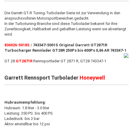
Die Garrett GT-R Tuning-Turbolader-Serie ist zur Verwendung in den
anspruchsvollsten Motorsportbereichen gedacht.
In der Turbotuning-Branche sind diese Turbolader bekannt für ihre
Zuverlässigkeit, Haltbarkeit und geballten Leistung wenn sie abverlangt
wird.
836026-5018S
/
743347-5001S Original Garrett GT2871R
Turbocharger Rennlader GT28R 250Ps bis 400Ps 0,86 AR 743347-1
GT 28
GT2871R
Rennsportlader GT 2871 R, GT28 743347-1
Garrett Rennsport Turbolader
Honeywell
Hubraumempfehlung:
Hubraum: 1.8 liter - 3.0 liter
Leistung: 250 PS bis 400 PS
Ladedruck: bis 2 bar
Aktor einstellbar bis 12 psi