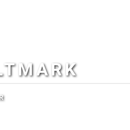
ALTMARK
R