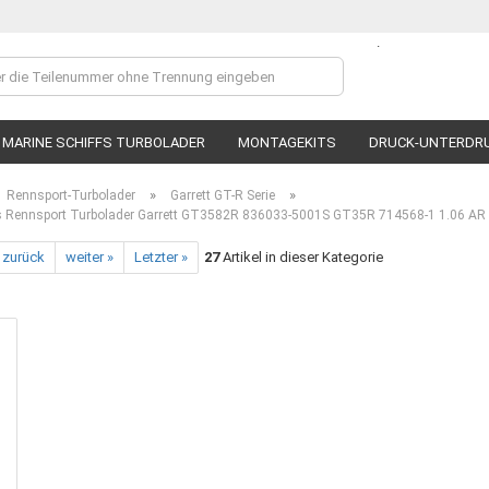
.
Lieferland
MARINE SCHIFFS TURBOLADER
MONTAGEKITS
DRUCK-UNTERDR
»
»
Rennsport-Turbolader
Garrett GT-R Serie
 Rennsport Turbolader Garrett GT3582R 836033-5001S GT35R 714568-1 1.06 AR
 zurück
weiter »
Letzter »
27
Artikel in dieser Kategorie
Ko
P