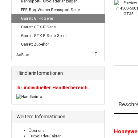
Rennsport-Turbolader anzeigen
EFR-BorgWarner Rennsport Serie
Garrett GT-R Serie
Garrett GTX-R Serie
Garrett GTX-R Serie Gen. II
Garrett Zubehör
AdBlue
Händlerinformationen
Ihr individueller Händlerbereich.
Beschr
Weitere Informationen
Über uns
Honeywel
Turbolader-Fakten