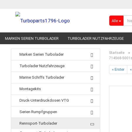
Alle
MARKEN SERIEN TURBOLADER
TURBOLADER NUTZFAHRZEUGE
RENNSPORT-TURBOLADER
ADBLUE
»
Startseite
Marken Serien Turbolader
714568-5001s
Turbolader Nutzfahrzeuge
« Erster
«
Marine Schiffs Turbolader
Montagekits
Druck-Unterdruckdosen VTG
Serien Rumpfgruppen
Rennsport-Turbolader