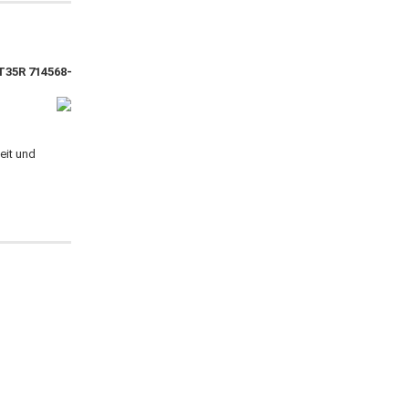
T35R 714568-
eit und