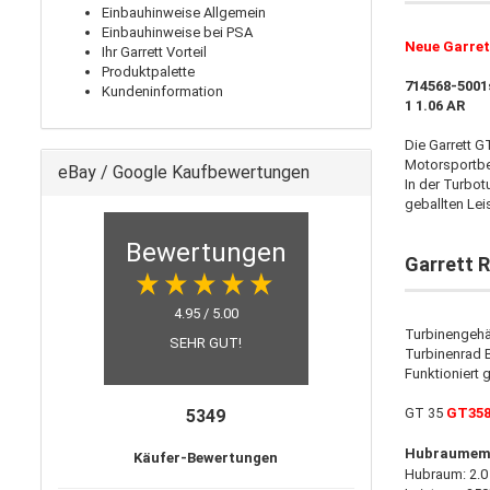
Einbauhinweise Allgemein
Einbauhinweise bei PSA
Neue Garret
Ihr Garrett Vorteil
Produktpalette
714568-5001
Kundeninformation
1 1.06 AR
Die Garrett G
Motorsportbe
eBay / Google Kaufbewertungen
In der Turbot
geballten Lei
Bewertungen
Garrett 
4.95 / 5.00
Turbinengehä
SEHR GUT!
Turbinenrad 
Funktioniert
GT 35
GT35
5349
Hubraumemp
Käufer-Bewertungen
Hubraum: 2.0 li