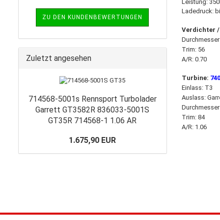
Leistung: 35
Ladedruck: bi
ZU DEN KUNDENBEWERTUNGEN
Verdichter 
Durchmesser
Trim: 56
Zuletzt angesehen
A/R: 0.70
Turbine:
74
Einlass: T3
Auslass: Garr
714568-5001s Rennsport Turbolader
Durchmesser
Garrett GT3582R 836033-5001S
Trim: 84
GT35R 714568-1 1.06 AR
A/R: 1.06
1.675,90 EUR