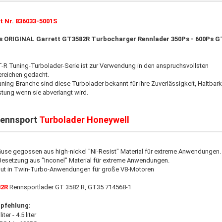
t Nr. 836033-5001S
s ORIGINAL Garrett GT3582R Turbocharger Rennlader 350Ps - 600Ps G
T-R Tuning-Turbolader-Serie ist zur Verwendung in den anspruchsvollsten
reichen gedacht.
uning-Branche sind diese Turbolader bekannt für ihre Zuverlässigkeit, Haltbark
stung wenn sie abverlangt wird.
Rennsport
Turbolader Honeywell
use gegossen aus high-nickel "Ni-Resist" Material für extreme Anwendungen.
Besetzung aus "Inconel" Material für extreme Anwendungen.
 gut in Twin-Turbo-Anwendungen für große V8-Motoren
82R
Rennsportlader GT 3582 R, GT35 714568-1
fehlung:
ter - 4.5 liter