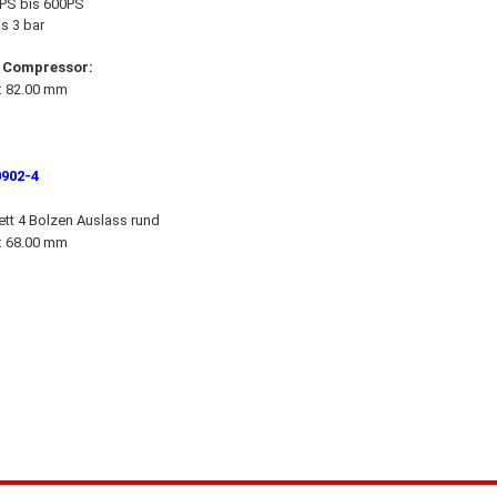
0PS bis 600PS
s 3 bar
/ Compressor:
: 82.00 mm
0902-4
ett 4 Bolzen Auslass rund
: 68.00 mm