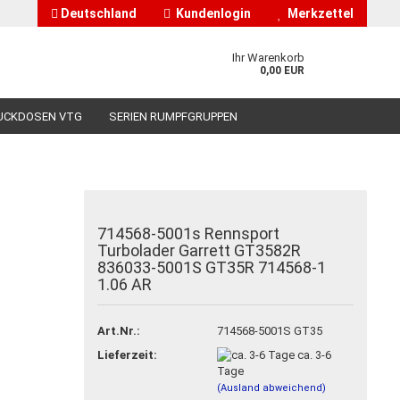
Deutschland
Kundenlogin
Merkzettel
Ihr Warenkorb
0,00 EUR
UCKDOSEN VTG
SERIEN RUMPFGRUPPEN
HÄNDLERINFORMATIONEN
ÜBER UNS
714568-5001s Rennsport
Turbolader Garrett GT3582R
nto erstellen
836033-5001S GT35R 714568-1
1.06 AR
asswort vergessen?
Art.Nr.:
714568-5001S GT35
Lieferzeit:
ca. 3-6
Tage
(Ausland abweichend)