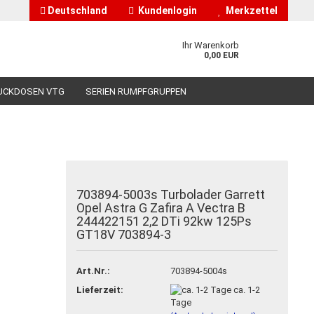
Deutschland
Kundenlogin
Merkzettel
Ihr Warenkorb
0,00 EUR
UCKDOSEN VTG
SERIEN RUMPFGRUPPEN
HÄNDLERINFORMATIONEN
ÜBER UNS
s
703894-5003s Turbolader Garrett
nto erstellen
Opel Astra G Zafira A Vectra B
244422151 2,2 DTi 92kw 125Ps
asswort vergessen?
GT18V 703894-3
Art.Nr.:
703894-5004s
Lieferzeit:
ca. 1-2
Tage