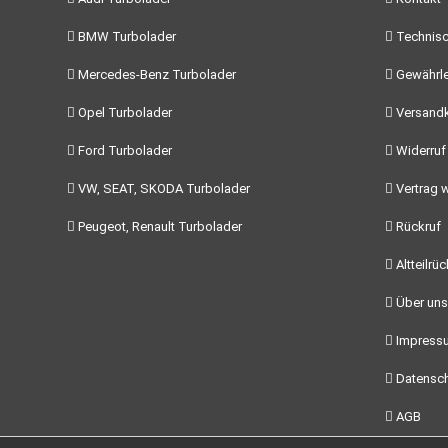
BMW Turbolader
Technisc
Mercedes-Benz Turbolader
Gewährle
Opel Turbolader
Versand
Ford Turbolader
Widerruf
VW, SEAT, SKODA Turbolader
Vertrag w
Peugeot, Renault Turbolader
Rückruf
Altteilrü
Über uns
Impress
Datensch
AGB