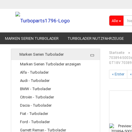
Alle
MARKEN SERIEN TURBOLADER
TURBOLADER NUTZFAHRZEUGE
RENNSPORT-TURBOLADER
ADBLUE
»
Startseite
Marken Serien Turbolader
703894-5003s 
GT18V 70389
Marken Serien Turbolader anzeigen
Alfa - Turbolader
« Erster
«
Audi - Turbolader
BMW - Turbolader
Citroën - Turbolader
Dacia - Turbolader
Fiat - Turbolader
Ford - Turbolader
Garrett Reman - Turbolader