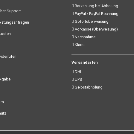
Barzahlung bei Abholung
her Support
PayPal / PayPal Rechnung
Sofortüberweisung
istungsanfragen
Vorkasse (Überweisung)
kosten
Nachnahme
Klarna
iderrufen
Versandarten
DHL
ckgabe
UPS
Selbstabholung
um
utz