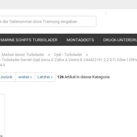
.
Lieferland
MARINE SCHIFFS TURBOLADER
MONTAGEKITS
DRUCK-UNTERDR
»
»
Marken Serien Turbolader
Opel - Turbolader
Turbolader Garrett Opel Astra G Zafira A Vectra B 244422151 2,2 DTi 92kw 125P
4-3
 zurück
weiter »
Letzter »
126
Artikel in dieser Kategorie
Ko
P