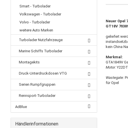
Smart - Turbolader
Volkswagen - Turbolader
Neuer Opel 7
Volvo - Turbolader
GT18V 7038
weitere Auto Marken
geliefert wer
Turbolader Nutzfahrzeuge
instandsetzb
​kein China N
Marine Schiffs Turbolader
Merkmal:
Montagekits
GTA1849V Gar
Motor:
Y22DT
Druck-Unterdruckdosen VTG
Wastegate:
Pn
für Opel
Serien Rumpfgruppen
Rennsport-Turbolader
AdBlue
Händlerinformationen