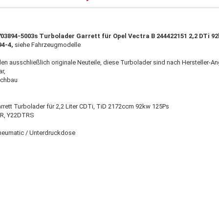
03894-5003s Turbolader Garrett für Opel Vectra B 244422151 2,2 DTi 9
94-4,
siehe Fahrzeugmodelle
den ausschließlich originale Neuteile, diese Turbolader sind nach Hersteller-A
ar
,
achbau
rett Turbolader für 2,2 Liter CDTi, TiD 2172ccm 92kw 125Ps
R, Y22DTRS
eumatic / Unterdruckdose