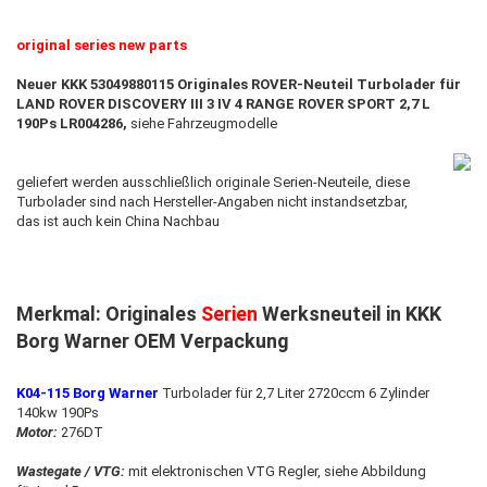
original series new parts
Neuer KKK 53049880115 Originales ROVER-Neuteil Turbolader für
LAND ROVER DISCOVERY III 3 IV 4 RANGE ROVER SPORT 2,7 L
190Ps LR004286,
siehe Fahrzeugmodelle
geliefert werden ausschließlich originale Serien-Neuteile, diese
Turbolader sind nach Hersteller-Angaben nicht instandsetzbar
,
das ist auch kein China Nachbau
Merkmal: Originales
Serien
Werksneuteil in KKK
Borg Warner OEM Verpackung
K04-115 Borg Warner
Turbolader für 2,7 Liter 2720ccm 6 Zylinder
140kw 190Ps
Motor:
276DT
Wastegate / VTG:
mit elektronischen VTG Regler, siehe Abbildung