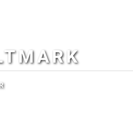
ALTMARK
R