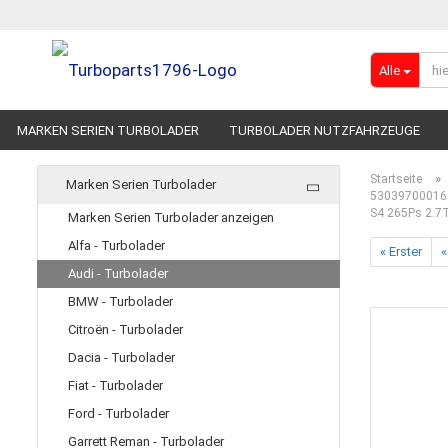
Alle
MARKEN SERIEN TURBOLADER
TURBOLADER NUTZFAHRZEUGE
RENNSPORT-TURBOLADER
ADBLUE
»
Startseite
Marken Serien Turbolader
53039700016 
S4 265Ps 2.7T
Marken Serien Turbolader anzeigen
Alfa - Turbolader
« Erster
«
Audi - Turbolader
BMW - Turbolader
Citroën - Turbolader
Dacia - Turbolader
Fiat - Turbolader
Ford - Turbolader
Garrett Reman - Turbolader