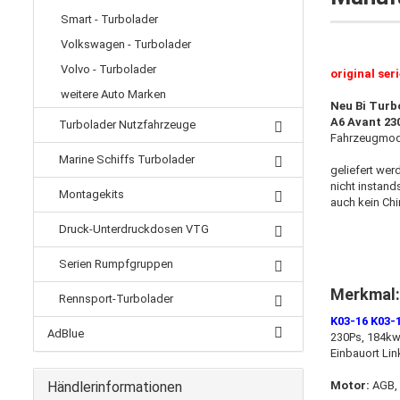
Smart - Turbolader
Volkswagen - Turbolader
Volvo - Turbolader
original seri
weitere Auto Marken
Neu Bi Turb
A6 Avant 23
Turbolader Nutzfahrzeuge
Fahrzeugmod
Marine Schiffs Turbolader
geliefert wer
nicht instand
Montagekits
auch ​kein C
Druck-Unterdruckdosen VTG
Serien Rumpfgruppen
Merkmal:
Rennsport-Turbolader
K03-16 K03-
AdBlue
230Ps, 184kw
Einbauort Lin
Händlerinformationen
Motor:
AGB, 