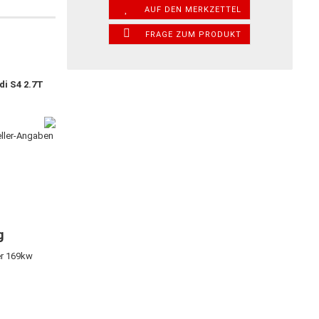
AUF DEN MERKZETTEL
FRAGE ZUM PRODUKT
di S4 2.7T
eller-Angaben
g
er 169kw