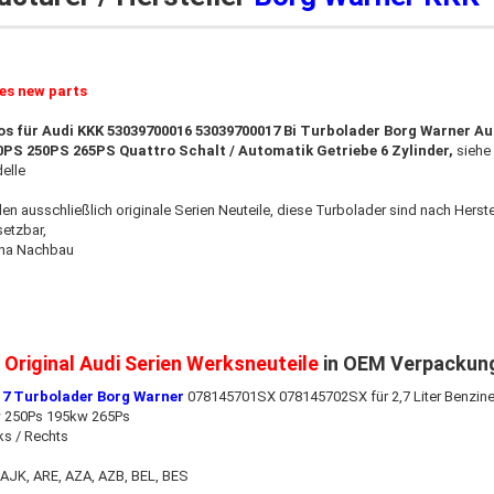
es new parts​
os für Audi KKK 53039700016 53039700017 Bi Turbolader Borg Warner Au
0PS 250PS 265PS Quattro Schalt / Automatik Getriebe 6 Zylinder,
siehe
elle
den ausschließlich originale Serien Neuteile, diese Turbolader sind nach Herst
setzbar
,
hina Nachbau
Original Audi Serien Werksneuteile
in OEM Verpackun
17 Turbolader Borg Warner
078145701SX 078145702SX für 2,7 Liter Benzin
 250Ps 195kw 265Ps
ks / Rechts
AJK, ARE, AZA, AZB, BEL, BES