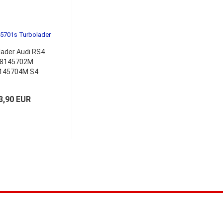
lader Audi RS4
8145702M
145704M S4
78145701S
78145702S
3,90 EUR
ntagesatz