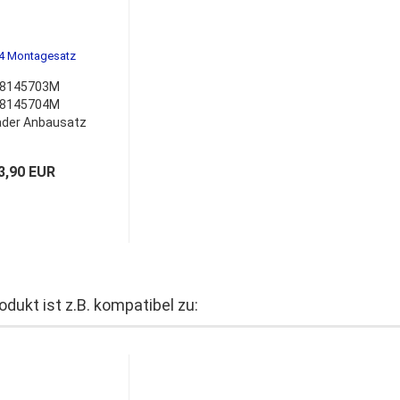
8145703M
8145704M
ader Anbausatz
udi RS4 Bi K04
 B5 S4 2,7 L
3,90 EUR
78145701S
78145702S
odukt ist z.B. kompatibel zu: