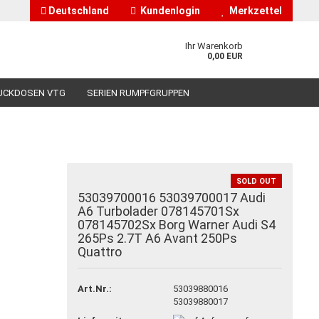
Deutschland
Kundenlogin
Merkzettel
Ihr Warenkorb
0,00 EUR
UCKDOSEN VTG
SERIEN RUMPFGRUPPEN
HÄNDLERINFORMATIONEN
ÜBER UNS
SOLD OUT
53039700016 53039700017 Audi
nto erstellen
A6 Turbolader 078145701Sx
078145702Sx Borg Warner Audi S4
asswort vergessen?
265Ps 2.7T A6 Avant 250Ps
Quattro
Art.Nr.:
53039880016
53039880017