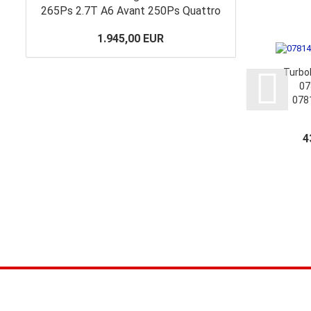
265Ps 2.7T A6 Avant 250Ps Quattro
1.945,00 EUR
Turbo
07
078
0
0
4
Mo