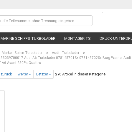
.
Lieferland
MARINE SCHIFFS TURBOLADER
MONTAGEKITS
DRUCK-UNTERDR
»
»
Marken Serien Turbolader
Audi - Turbolader
53039700017 Audi A6 Turbolader 078145701Sx 078145702Sx Borg Warner Audi
 A6 Avant 250Ps Quattro
 zurück
weiter »
Letzter »
276
Artikel in dieser Kategorie
Ko
P