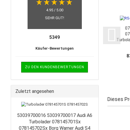
4.95 / 5.00
SEHR GUT!
07
07
5349
Turbol
für A
Käufer-Bewertungen
RS4
8
0
0
ZU DEN KUNDENBEWERTUNGEN
Zuletzt angesehen
Dieses Pr
53039700016 53039700017 Audi A6
Turbolader 078145701Sx
078145702Sx Borg Warner Audi S4