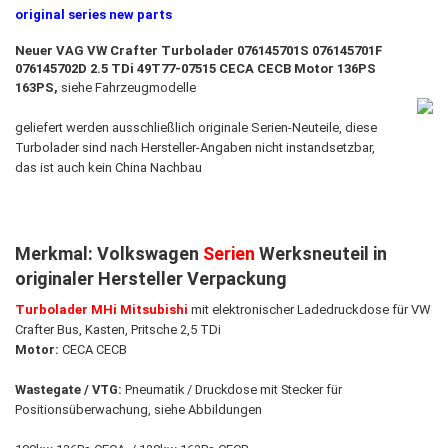
original series new parts
Neuer VAG VW Crafter Turbolader 076145701S 076145701F
076145702D 2.5 TDi 49T77-07515 CECA CECB Motor 136PS
163PS,
siehe Fahrzeugmodelle
geliefert werden ausschließlich originale Serien-Neuteile, diese
Turbolader sind nach Hersteller-Angaben nicht instandsetzbar,
das ist auch kein China Nachbau
Merkmal: Volkswagen
Serien
Werksneuteil in
originaler Hersteller Verpackung
Turbolader MHi Mitsubishi
mit elektronischer Ladedruckdose für VW
Crafter Bus, Kasten, Pritsche 2,5 TDi
Motor:
CECA CECB
Wastegate / VTG:
Pneumatik / Druckdose mit Stecker für
Positionsüberwachung, siehe Abbildungen