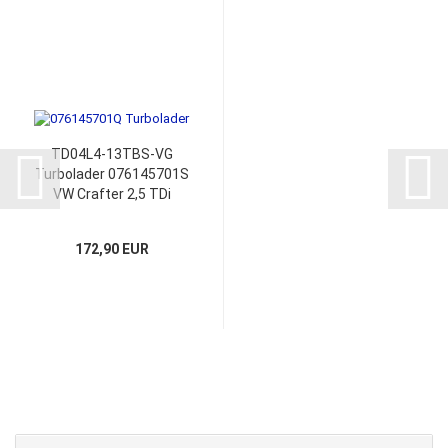
TD04L4-13TBS-VG
Turbolader 076145701S
VW Crafter 2,5 TDi
Druckdose Vakuum-Dose
076145701F
172,90 EUR