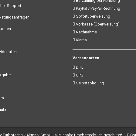
Barzahlung bei Abholung
her Support
PayPal / PayPal Rechnung
Sofortüberweisung
istungsanfragen
Vorkasse (Überweisung)
kosten
Nachnahme
Klarna
iderrufen
Versandarten
DHL
ckgabe
UPS
Selbstabholung
um
utz
Turbotechnik Altmark GmbH - alle Inhalte Urheberrechtlich geschützt! -
E-Co