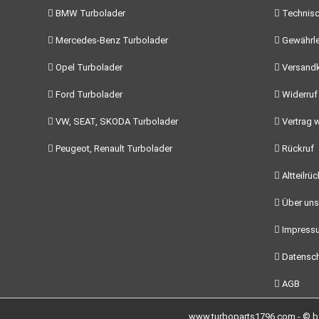
BMW Turbolader
Technisc
Mercedes-Benz Turbolader
Gewährle
Opel Turbolader
Versand
Ford Turbolader
Widerruf
VW, SEAT, SKODA Turbolader
Vertrag w
Peugeot, Renault Turbolader
Rückruf
Altteilrü
Über uns
Impress
Datensch
AGB
www.turboparts1796.com - © by 