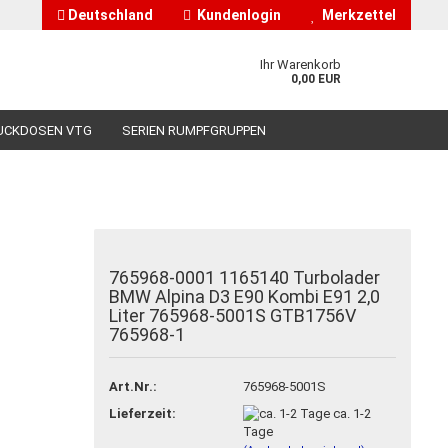
Deutschland
Kundenlogin
Merkzettel
Ihr Warenkorb
0,00 EUR
UCKDOSEN VTG
SERIEN RUMPFGRUPPEN
HÄNDLERINFORMATIONEN
ÜBER UNS
765968-0001 1165140 Turbolader
nto erstellen
BMW Alpina D3 E90 Kombi E91 2,0
Liter 765968-5001S GTB1756V
asswort vergessen?
765968-1
Art.Nr.:
765968-5001S
Lieferzeit:
ca. 1-2
Tage