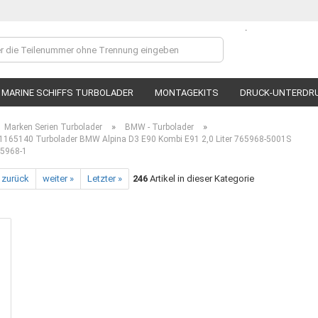
.
Lieferland
MARINE SCHIFFS TURBOLADER
MONTAGEKITS
DRUCK-UNTERDR
»
»
Marken Serien Turbolader
BMW - Turbolader
165140 Turbolader BMW Alpina D3 E90 Kombi E91 2,0 Liter 765968-5001S
5968-1
 zurück
weiter »
Letzter »
246
Artikel in dieser Kategorie
Ko
P