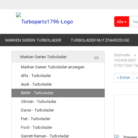
Alle
MARKEN SERIEN TURBOLADER
TURBOLADER NUTZFAHRZEUGE
RENNSPORT-TURBOLADER
ADBLUE
»
Startseite
Marken Serien Turbolader
765968-0001 1
GTB1756V 76
Marken Serien Turbolader anzeigen
Alfa - Turbolader
« Erster
«
Audi - Turbolader
BMW - Turbolader
Citroën - Turbolader
Dacia - Turbolader
Fiat - Turbolader
Ford - Turbolader
Garrett Reman - Turbolader