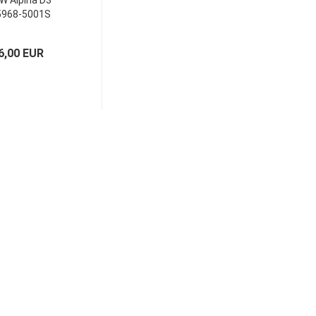
 Alpina D3
5968-5001S
ntagesatz
6,00 EUR