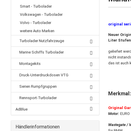
Smart - Turbolader
Volkswagen - Turbolader
Volvo - Turbolader
original ser
weitere Auto Marken
Neuer Origi
Liter Stufe
Turbolader Nutzfahrzeuge
geliefert wer
Marine Schiffs Turbolader
nicht instand
das ist auch 
Montagekits
Druck-Unterdruckdosen VTG
Serien Rumpfgruppen
Merkmal
Rennsport-Turbolader
Original Ga
AdBlue
Motor:
EURO 
Wastegate / 
Händlerinformationen
für BMW