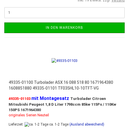
inkl. 19% MwSt. zzgl.
Versand
IN DEN WARENKORB
49335-01100 Turbolader ASX 16 088 518 80 1671964380
1608851880 49335-01101 TF035HL10-10TFT-VG
mit Montagesatz
49335-01103
Turbolader Citroen
Mitsubishi
Peugeot 1,8 D Liter 1798ccm 85kw 115Ps / 110Kw
150PS 1671964380
originales Serien Neuteil
Lieferzeit:
ca. 1-2 Tage
(Ausland abweichend)