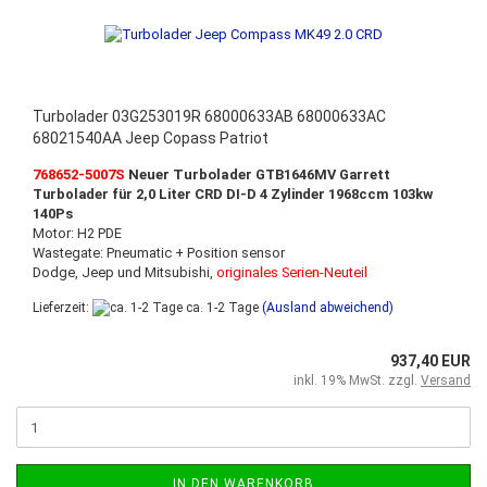
Turbolader 03G253019R 68000633AB 68000633AC
68021540AA Jeep Copass Patriot
768652-5007S
Neuer Turbolader
GTB1646MV Garrett
Turbolader für 2,0 Liter CRD DI-D 4 Zylinder 1968ccm 103kw
140Ps
Motor: H2 PDE
Wastegate: Pneumatic + Position sensor
Dodge, Jeep und Mitsubishi,
originales Serien-Neuteil
Lieferzeit:
ca. 1-2 Tage
(Ausland abweichend)
937,40 EUR
inkl. 19% MwSt. zzgl.
Versand
IN DEN WARENKORB