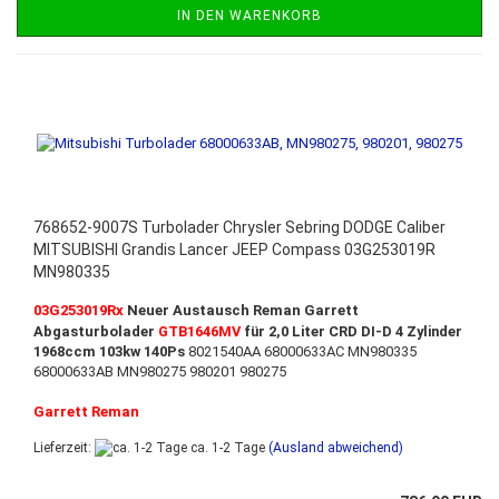
IN DEN WARENKORB
768652-9007S Turbolader Chrysler Sebring DODGE Caliber
MITSUBISHI Grandis Lancer JEEP Compass 03G253019R
MN980335
03G253019Rx
Neuer Austausch Reman Garrett
Abgasturbolader
GTB1646MV
für 2,0 Liter CRD DI-D 4 Zylinder
1968ccm 103kw 140Ps
8021540AA 68000633AC MN980335
68000633AB MN980275 980201 980275
Garrett Reman
Lieferzeit:
ca. 1-2 Tage
(Ausland abweichend)