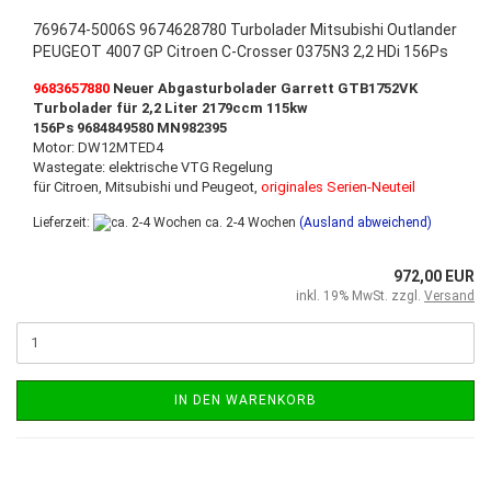
769674-5006S 9674628780 Turbolader Mitsubishi Outlander
PEUGEOT 4007 GP Citroen C-Crosser 0375N3 2,2 HDi 156Ps
9683657880
Neuer Abgasturbolader Garrett GTB1752VK
Turbolader für 2,2 Liter 2179ccm 115kw
156Ps 9684849580 MN982395
Motor: DW12MTED4
Wastegate: elektrische VTG Regelung
für Citroen, Mitsubishi und Peugeot,
originales Serien-Neuteil
Lieferzeit:
ca. 2-4 Wochen
(Ausland abweichend)
972,00 EUR
inkl. 19% MwSt. zzgl.
Versand
IN DEN WARENKORB