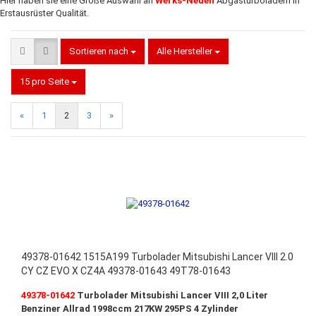
Hier haben sie eine Große Auswahl an
Werks-Neuen
Abgasturboladern in
Erstausrüster Qualität.
Sortieren nach
Alle Hersteller
15 pro Seite
«
1
2
3
»
49378-01642 1515A199 Turbolader Mitsubishi Lancer VIII 2.0
CY CZ EVO X CZ4A 49378-01643 49T78-01643
49378-01642
Turbolader Mitsubishi Lancer VIII
2,0 Liter
Benziner Allrad 1998ccm 217KW 295PS 4 Zylinder