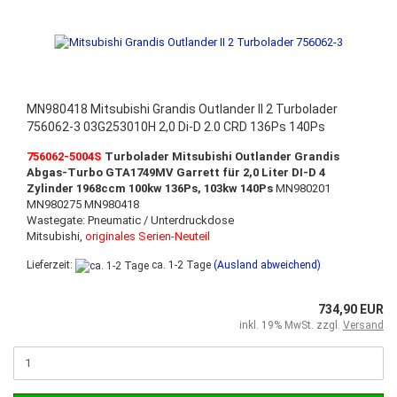
MN980418 Mitsubishi Grandis Outlander II 2 Turbolader
756062-3 03G253010H 2,0 Di-D 2.0 CRD 136Ps 140Ps
756062-5004S
Turbolader Mitsubishi Outlander Grandis
Abgas-Turbo GTA1749MV Garrett für 2,0 Liter DI-D 4
Zylinder 1968ccm 100kw 136Ps, 103kw 140Ps
MN980201
MN980275 MN980418
Wastegate: Pneumatic / Unterdruckdose
Mitsubishi,
originales Serien-Neuteil
Lieferzeit:
ca. 1-2 Tage
(Ausland abweichend)
734,90 EUR
inkl. 19% MwSt. zzgl.
Versand