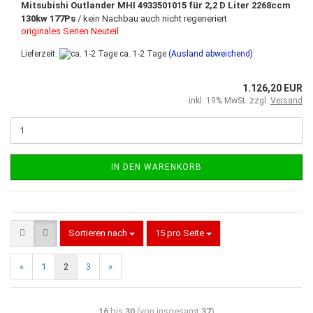
Mitsubishi
Outlander MHI 4933501015 für 2,2 D Liter 2268ccm
130kw 177Ps
/ kein Nachbau auch nicht regeneriert
originales Serien Neuteil
Lieferzeit:
ca. 1-2 Tage
(Ausland abweichend)
1.126,20 EUR
inkl. 19% MwSt. zzgl.
Versand
IN DEN WARENKORB
Sortieren nach
15 pro Seite
«
1
2
3
»
16
bis
30
(von insgesamt
37
)