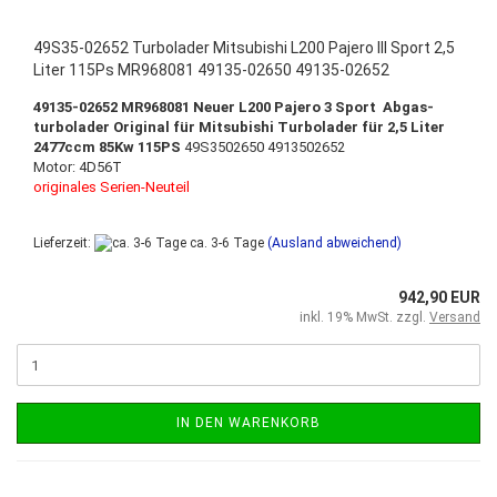
49S35-02652 Turbolader Mitsubishi L200 Pajero III Sport 2,5
Liter 115Ps MR968081 49135-02650 49135-02652
49135-02652
MR968081
Neuer L200 Pajero 3 Sport Abgas-
turbolader Original für Mitsubishi Turbolader für 2,5 Liter
2477ccm 85Kw 115PS
49S3502650 4913502652
Motor: 4D56T
originales Serien-Neuteil
Lieferzeit:
ca. 3-6 Tage
(Ausland abweichend)
942,90 EUR
inkl. 19% MwSt. zzgl.
Versand
IN DEN WARENKORB