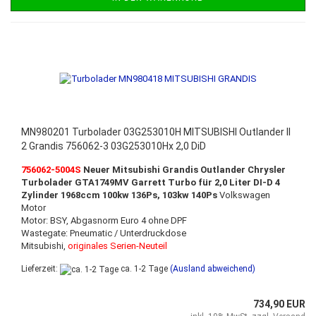
MN980201 Turbolader 03G253010H MITSUBISHI Outlander II
2 Grandis 756062-3 03G253010Hx 2,0 DiD
756062-5004S
Neuer Mitsubishi Grandis Outlander Chrysler
Turbolader GTA1749MV Garrett Turbo für 2,0 Liter DI-D 4
Zylinder 1968ccm 100kw 136Ps, 103kw 140Ps
Volkswagen
Motor
Motor: BSY, Abgasnorm Euro 4 ohne DPF
Wastegate: Pneumatic / Unterdruckdose
Mitsubishi,
originales Serien-Neuteil
Lieferzeit:
ca. 1-2 Tage
(Ausland abweichend)
734,90 EUR