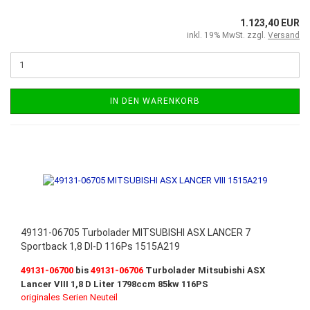
1.123,40 EUR
inkl. 19% MwSt. zzgl.
Versand
IN DEN WARENKORB
49131-06705 Turbolader MITSUBISHI ASX LANCER 7
Sportback 1,8 DI-D 116Ps 1515A219
49131-06700
bis
49131-06706
Turbolader Mitsubishi ASX
Lancer VIII
1,8
D Liter 1798ccm 85kw 116PS
originales Serien Neuteil