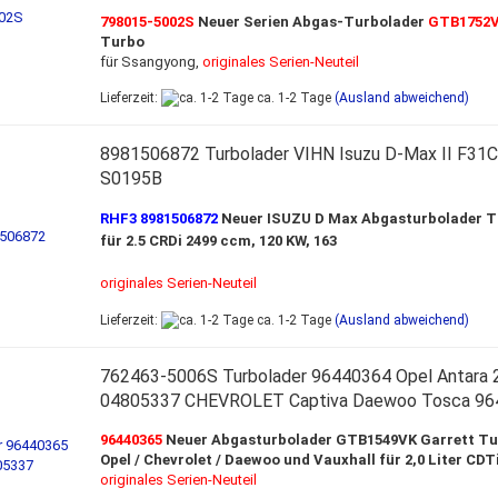
798015-5002S
Neuer Serien Abgas-Turbolader
GTB1752V
Turbo
für Ssangyong,
originales Serien-Neuteil
Lieferzeit:
ca. 1-2 Tage
(Ausland abweichend)
8981506872 Turbolader VIHN Isuzu D-Max II F31
S0195B
RHF3 8981506872
Neuer ISUZU D Max Abgasturbolader T
für 2.5 CRDi 2499 ccm, 120 KW, 163
originales Serien-Neuteil
Lieferzeit:
ca. 1-2 Tage
(Ausland abweichend)
762463-5006S Turbolader 96440364 Opel Antara 2
04805337 CHEVROLET Captiva Daewoo Tosca 96
96440365
Neuer Abgasturbolader GTB1549VK Garrett Tu
Opel / Chevrolet / Daewoo und Vauxhall für 2,0 Liter CDT
originales Serien-Neuteil