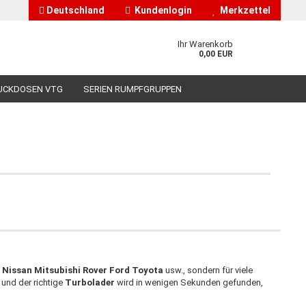
Deutschland
Kundenlogin
Merkzettel
Ihr Warenkorb
0,00 EUR
UCKDOSEN VTG
SERIEN RUMPFGRUPPEN
HÄNDLERINFORMATIONEN
ÜBER UNS
nto erstellen
asswort vergessen?
Nissan Mitsubishi Rover Ford
Toyota
usw., sondern für viele
und der richtige
Turbolader
wird in wenigen Sekunden gefunden,