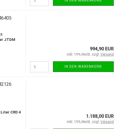
IN DEN WARENKORB
46405
tt
ter JTDM
994,90 EUR
inkl. 19% MwSt. zzgl.
Versand
IN DEN WARENKORB
42126
 Liter CRD 4
1.188,00 EUR
inkl. 19% MwSt. zzgl.
Versand