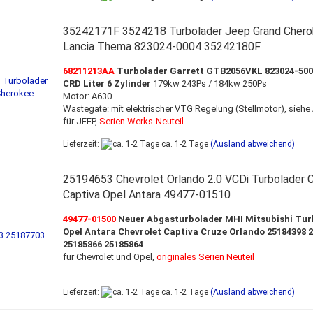
35242171F 3524218 Turbolader Jeep Grand Chero
Lancia Thema 823024-0004 35242180F
68211213AA
Turbolader Garrett GTB2056VKL 823024-5004
CRD Liter 6 Zylinder
179kw 243Ps / 184kw 250Ps
Motor: A630
Wastegate: mit elektrischer VTG Regelung (Stellmotor), siehe
für JEEP,
Serien Werks-Neuteil
Lieferzeit:
ca. 1-2 Tage
(Ausland abweichend)
25194653 Chevrolet Orlando 2.0 VCDi Turbolader 
Captiva Opel Antara 49477-01510
49477-01500
Neuer Abgasturbolader MHI Mitsubishi Tur
Opel Antara Chevrolet Captiva Cruze Orlando 25184398 
25185866 25185864
für Chevrolet und Opel,
originales Serien Neuteil
Lieferzeit:
ca. 1-2 Tage
(Ausland abweichend)