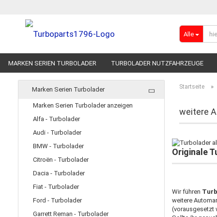
Alle
MARKEN SERIEN TURBOLADER
TURBOLADER NUTZFAHRZEUGE
RENNSPORT-TURBOLADER
ADBLUE
»
Startseite
Marken Serien Turbolader
Marken Serien Turbolader anzeigen
weitere 
Alfa - Turbolader
Audi - Turbolader
BMW - Turbolader
Originale T
Citroën - Turbolader
Dacia - Turbolader
Fiat - Turbolader
Wir führen
Turb
Ford - Turbolader
weitere Automar
(vorausgesetzt 
Garrett Reman - Turbolader