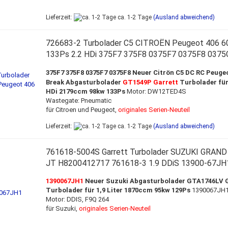
Lieferzeit:
ca. 1-2 Tage
(Ausland abweichend)
726683-2 Turbolader C5 CITROËN Peugeot 406 6
133Ps 2.2 HDi 375F7 375F8 0375F7 0375F8 0375
375F7 375F8 0375F7 0375F8
Neuer Citrön C5 DC RC Peugeo
Break Abgasturbolader
GT1549P Garrett
Turbolader für 
HDi 2179ccm 98kw 133Ps
Motor: DW12TED4S
Wastegate: Pneumatic
für Citroen und Peugeot,
originales Serien-Neuteil
Lieferzeit:
ca. 1-2 Tage
(Ausland abweichend)
761618-5004S Garrett Turbolader SUZUKI GRAND
JT H8200412717 761618-3 1.9 DDiS 13900-67JH
1390067JH1
Neuer Suzuki Abgasturbolader GTA1746LV 
Turbolader für 1,9 Liter 1870ccm 95kw 129Ps
1390067JH
Motor: DDIS, F9Q 264
für Suzuki,
o
riginales Serien-Neuteil