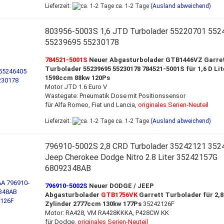
Lieferzeit:
ca. 1-2 Tage
(Ausland abweichend)
803956-5003S 1,6 JTD Turbolader 55220701 552
55239695 55230178
784521-5001S
Neuer Abgasturbolader
GTB1446VZ Garre
Turbolader
55239695 55230178
784521-5001S für 1,6 D Li
1598ccm 88kw 120Ps
Motor JTD 1.6 Euro V
Wastegate: Pneumatik Dose mit Positionssensor
für Alfa Romeo, Fiat und Lancia,
originales Serien-Neuteil
Lieferzeit:
ca. 1-2 Tage
(Ausland abweichend)
796910-5002S 2,8 CRD Turbolader 35242121 352
Jeep Cherokee Dodge Nitro 2.8 Liter 35242157G
68092348AB
796910-5002S
Neuer DODGE / JEEP
Abgasturbolader
GTB1756VK
Garrett Turbolader für 2,8
Zylinder 2777ccm 130kw 177Ps
35242126F
Motor:
RA428, VM RA428KKKA, P428CW KK
für Dodge,
originales Serien-Neuteil