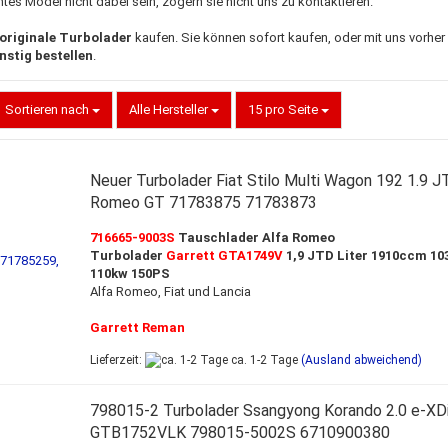
htes Model nicht dabei sein, zögern sie nicht uns zu kontaktieren.
originale Turbolader
kaufen. Sie können sofort kaufen, oder mit uns vorher 
stig bestellen
.
Sortieren nach
Alle Hersteller
15 pro Seite
Neuer Turbolader Fiat Stilo Multi Wagon 192 1.9 J
Romeo GT 71783875 71783873
716665-9003S
Tauschlader Alfa Romeo
Turbolader
Garrett GTA1749V
1,9 JTD Liter 1910ccm 10
110kw 150PS
Alfa Romeo, Fiat und Lancia
Garrett Reman
Lieferzeit:
ca. 1-2 Tage
(Ausland abweichend)
798015-2 Turbolader Ssangyong Korando 2.0 e-X
GTB1752VLK 798015-5002S 6710900380