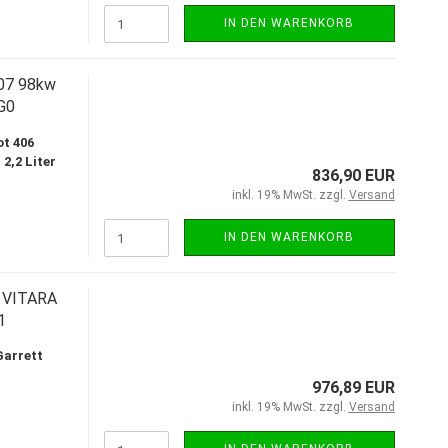
IN DEN WARENKORB
07 98kw
G0
t 406
2,2 Liter
836,90 EUR
inkl. 19% MwSt. zzgl.
Versand
IN DEN WARENKORB
 VITARA
1
Garrett
1
976,89 EUR
inkl. 19% MwSt. zzgl.
Versand