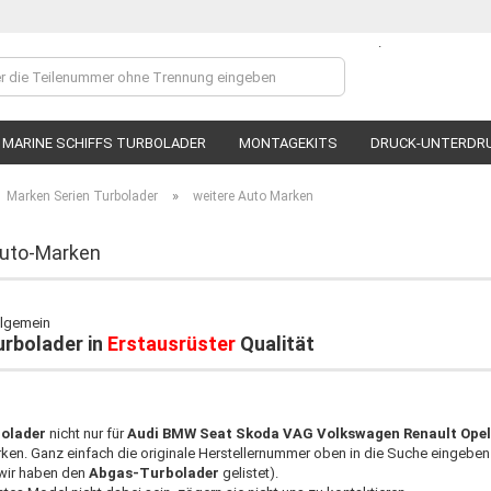
.
Lieferland
MARINE SCHIFFS TURBOLADER
MONTAGEKITS
DRUCK-UNTERDR
»
Marken Serien Turbolader
weitere Auto Marken
Auto-Marken
Ko
urbolader in
Erstausrüster
Qualität
P
olader
nicht nur für
Audi BMW Seat Skoda VAG Volkswagen Renault Opel 
ken. Ganz einfach die originale Herstellernummer oben in die Suche eingeben 
wir haben den
Abgas-Turbolader
gelistet).