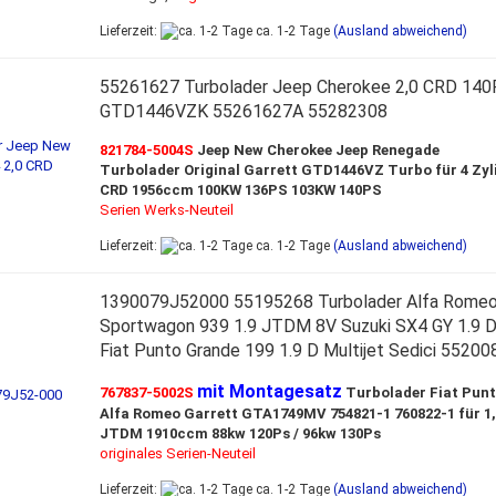
Lieferzeit:
ca. 1-2 Tage
(Ausland abweichend)
55261627 Turbolader Jeep Cherokee 2,0 CRD 140P
GTD1446VZK 55261627A 55282308
821784-5004S
Jeep New Cherokee Jeep Renegade
Turbolader Original Garrett GTD1446VZ Turbo für 4 Zyli
CRD 1956ccm 100KW 136PS 103KW 140PS
Serien Werks-Neuteil
Lieferzeit:
ca. 1-2 Tage
(Ausland abweichend)
1390079J52000 55195268 Turbolader Alfa Romeo
Sportwagon 939 1.9 JTDM 8V Suzuki SX4 GY 1.9 D
Fiat Punto Grande 199 1.9 D Multijet Sedici 55200
mit Montagesatz
767837-5002S
Turbolader Fiat Pun
Alfa Romeo Garrett GTA1749MV 754821-1 760822-1 für 1,
JTDM 1910ccm 88kw 120Ps / 96kw 130Ps
originales Serien-Neuteil
Lieferzeit:
ca. 1-2 Tage
(Ausland abweichend)