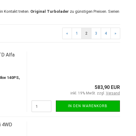
in Kontakt treten.
Original Turbolader
zu günstigen Preisen. Serien
«
1
2
3
4
»
TD Alfa
3kw 140PS,
583,90 EUR
inkl. 19% MwSt. zzgl.
Versand
IN DEN WARENKORB
Di 4WD