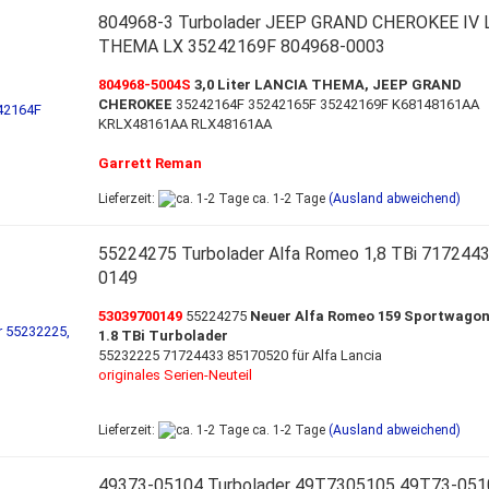
804968-3 Turbolader JEEP GRAND CHEROKEE IV 
THEMA LX 35242169F 804968-0003
804968-5004S
3,0 Liter LANCIA THEMA, JEEP GRAND
CHEROKEE
35242164F 35242165F 35242169F K68148161AA
KRLX48161AA RLX48161AA
Garrett Reman
Lieferzeit:
ca. 1-2 Tage
(Ausland abweichend)
55224275 Turbolader Alfa Romeo 1,8 TBi 717244
0149
53039700149
55224275
Neuer Alfa Romeo 159 Sportwagon 
1.8 TBi Turbolader
55232225 71724433 85170520 für Alfa Lancia
originales Serien-Neuteil
Lieferzeit:
ca. 1-2 Tage
(Ausland abweichend)
49373-05104 Turbolader 49T7305105 49T73-051