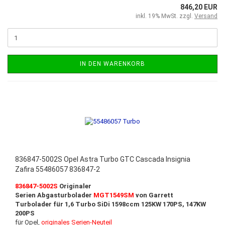
846,20 EUR
inkl. 19% MwSt. zzgl.
Versand
IN DEN WARENKORB
836847-5002S Opel Astra Turbo GTC Cascada Insignia
Zafira 55486057 836847-2
836847-5002S
Originaler
Serien Abgasturbolader
MGT1549SM
von Garrett
Turbolader für 1,6 Turbo SiDi 1598ccm 125KW 170PS, 147KW
200PS
für Opel,
originales Serien-Neuteil