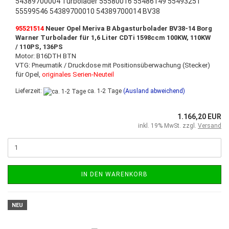
54389700004 Turbolader 55580016 55486149 55493251
55599546 54389700010 54389700014 BV38
95521514
Neuer Opel Meriva B Abgasturbolader BV38-14 Borg
Warner Turbolader für 1,6 Liter CDTi 1598ccm 100KW, 110KW
/ 110PS, 136PS
Motor: B16DTH BTN
VTG: Pneumatik / Druckdose mit Positionsüberwachung (Stecker)
für Opel,
originales Serien-Neuteil
Lieferzeit:
ca. 1-2 Tage
(Ausland abweichend)
1.166,20 EUR
inkl. 19% MwSt. zzgl.
Versand
IN DEN WARENKORB
NEU