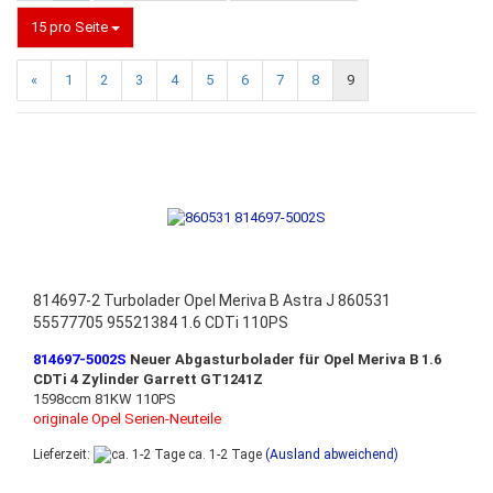
15 pro Seite
«
1
2
3
4
5
6
7
8
9
814697-2 Turbolader Opel Meriva B Astra J 860531
55577705 95521384 1.6 CDTi 110PS
814697-5002S
Neuer Abgasturbolader für Opel Meriva B 1.6
CDTi 4 Zylinder Garrett GT1241Z
1598ccm 81KW 110PS
originale Opel Serien-Neuteile
Lieferzeit:
ca. 1-2 Tage
(Ausland abweichend)