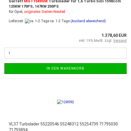
Garrett
MGT1549SM
Turbolader für 1,6 Turbo SiDi 1598ccm
125KW 170PS, 147KW 200PS
für Opel,
originales Serien-Neuteil
Lieferzeit:
ca. 1-2 Tage
(Ausland abweichend)
1.378,60 EUR
inkl. 19% MwSt. zzgl.
Versand
IN DEN WARENKORB
VL37 Turbolader 55220546 55248312 55254739 71795030
71793894