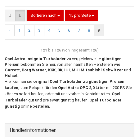
Sortieren nach
15 pro Seite
«
1
2
3
4
5
6
7
8
9
121
bis
126
(von insgesamt
126
)
Opel Astra Insignia Turbolader
zu vergleichsweise
günstigen
Preisen
bekommen Sie hier, von allen namhaften Herstellern wie
Garrett
,
Borg Warner
,
KKK, 3K
,
IHI
,
MHI Mitsubishi Schwitzer
und
Holset
.
Hier können sie
original Opel Turbolader zu günstigen Preisen
kaufen,
zum Beispiel für den
Opel Astra OPC 2,0 Liter
mit 200 PS Sie
können sofort kaufen, oder mit uns vorher in Kontakt treten.
Opel
Turbolader
gut und preiswert günstig kaufen
.
Opel Turbolader
günstig
online bestellen.
Händlerinformationen